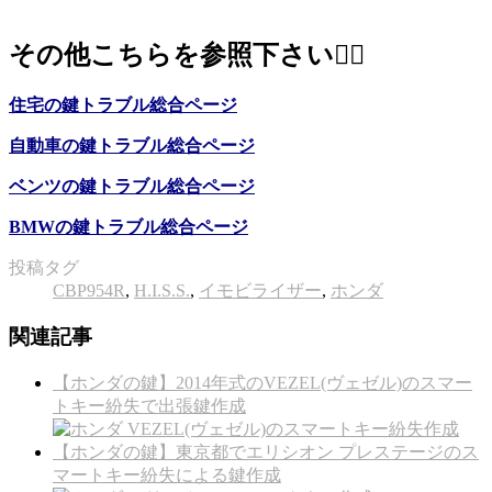
その他こちらを参照下さい
💁‍♂️
住宅の鍵トラブル総合ページ
自動車の鍵トラブル総合ページ
ベンツの鍵トラブル総合ページ
BMWの鍵トラブル総合ページ
投稿タグ
CBP954R
,
H.I.S.S.
,
イモビライザー
,
ホンダ
関連記事
【ホンダの鍵】2014年式のVEZEL(ヴェゼル)のスマー
トキー紛失で出張鍵作成
【ホンダの鍵】東京都でエリシオン プレステージのス
マートキー紛失による鍵作成