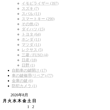
イモビライザー (397)
スズキ (7)
スバル (11)
スマートキー (290)
その他 (2)
ダイハツ (15)
トヨタ (64)
ホンダ (11)
マツダ (11)
レクサス (5)
三菱 / FUSO (4)
日産 (18)
日野 (1)
自動車の鍵開け (17)
車の鍵修理(リペア) (77)
金庫の鍵 (6)
防犯カメラ (1)
2026年8月
月
火
水
木
金
土
日
1
2