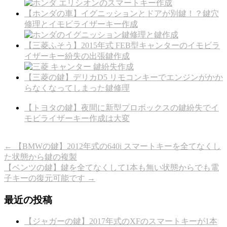
【ホンダの車】イグニッションとドアが別鍵！？鍵穴
修理とイモビライザーキー作成
【三菱ふそう】2015年式 FEB型キャンターのイモビラ
イザーキー紛失の出張鍵作成
【三菱の鍵】デリカD5 リモコンキーでエンジンがかか
らなくなってしまった鍵修理
【トヨタの鍵】夜間に新型プロボックスの鍵紛失でイ
モビライザーキー作成は大変
←
【BMWの鍵】2012年式の640i スマートキーを全てなくし
た状態から鍵の複製
【ベンツの鍵】鍵を全てなくして1本も無い状態からでも電
子キーの復元可能です
→
最近の投稿
【ジャガーの鍵】2017年式のXFのスマートキーが1本