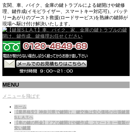
玄関、車、バイク、金庫の鍵トラブルによる鍵開けや鍵修
理、鍵作成(イモビライザー、スマートキー対応可)、バッテ
リーあがりのブースト救援(ロードサービス)を熟練の鍵師が
現場へ駆け付け解決いたします。
MENU
メニューを飛ばす
ホーム
【業界格安】神奈川県で鍵開け、鍵交換は安心価格の出張鍵屋
S.L.A.T.へ
【車の鍵の料金】ドアの鍵開けや鍵作成、スマートキー複製が
安い鍵屋