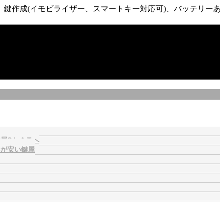
鍵作成(イモビライザー、スマートキー対応可)、バッテリーあ
L.A.T.へ
製が安い鍵屋