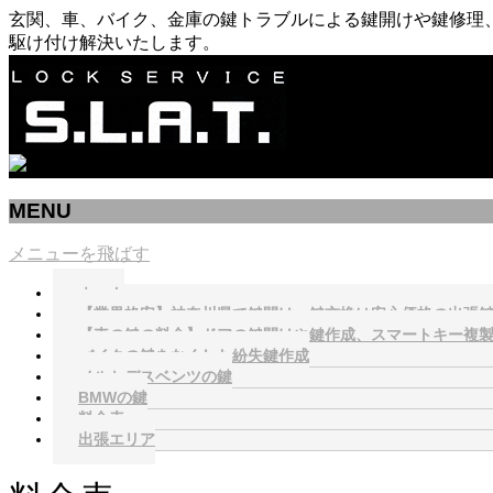
玄関、車、バイク、金庫の鍵トラブルによる鍵開けや鍵修理、
駆け付け解決いたします。
MENU
メニューを飛ばす
ホーム
【業界格安】神奈川県で鍵開け、鍵交換は安心価格の出張鍵屋S.
【車の鍵の料金】ドアの鍵開けや鍵作成、スマートキー複
バイクの鍵をなくした紛失鍵作成
メルセデスベンツの鍵
BMWの鍵
料金表
出張エリア