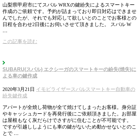
山梨県甲府市にてスバル WRXの鍵紛失によるスマートキー
作成のご依頼です。予約が詰まっており即日対応はできませ
んでしたが、それでも対応して欲しいとのことでお客様との
日程を合わせ2日後にお伺いさせて頂きました。 スバル W
…
この記事を読む
SUBARU(スバル) エクシーガのスマートキーの紛失(焼失)に
よる車の鍵作成
2020年3月21日
イモビライザー
スバル
スマートキー
自動車の
紛失鍵作成
アパートが全焼し荷物が全て焼けてしまったお客様。身分証
やキャッシュカードを再発行後にご依頼頂きました。お部屋
は屋根もなく灰だらけでさすがに住むことが不可能です。
ですが引越ししようにも車の鍵がないため動かせないとのこ
とで …