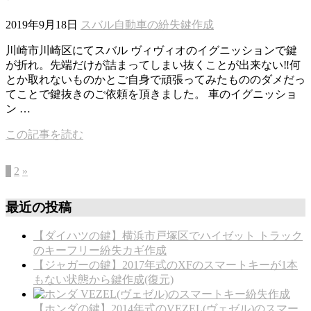
2019年9月18日
スバル
自動車の紛失鍵作成
川崎市川崎区にてスバル ヴィヴィオのイグニッションで鍵
が折れ。先端だけが詰まってしまい抜くことが出来ない‼️何
とか取れないものかとご自身で頑張ってみたもののダメだっ
てことで鍵抜きのご依頼を頂きました。 車のイグニッショ
ン …
この記事を読む
1
2
»
最近の投稿
【ダイハツの鍵】横浜市戸塚区でハイゼット トラック
のキーフリー紛失カギ作成
【ジャガーの鍵】2017年式のXFのスマートキーが1本
もない状態から鍵作成(復元)
【ホンダの鍵】2014年式のVEZEL(ヴェゼル)のスマー