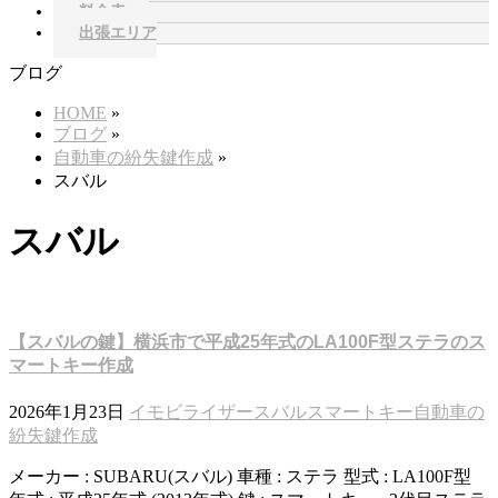
料金表
出張エリア
ブログ
HOME
»
ブログ
»
自動車の紛失鍵作成
»
スバル
スバル
【スバルの鍵】横浜市で平成25年式のLA100F型ステラのス
マートキー作成
2026年1月23日
イモビライザー
スバル
スマートキー
自動車の
紛失鍵作成
メーカー : SUBARU(スバル) 車種 : ステラ 型式 : LA100F型