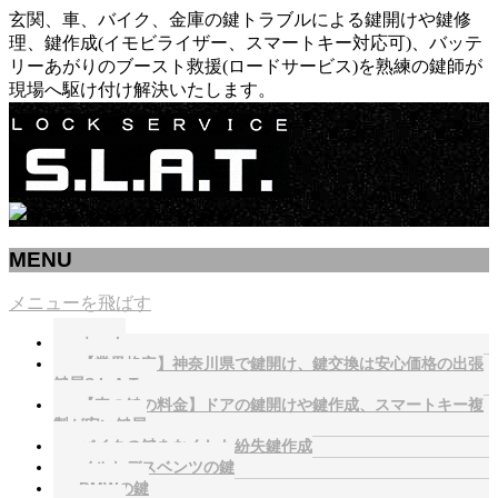
玄関、車、バイク、金庫の鍵トラブルによる鍵開けや鍵修
理、鍵作成(イモビライザー、スマートキー対応可)、バッテ
リーあがりのブースト救援(ロードサービス)を熟練の鍵師が
現場へ駆け付け解決いたします。
MENU
メニューを飛ばす
ホーム
【業界格安】神奈川県で鍵開け、鍵交換は安心価格の出張
鍵屋S.L.A.T.へ
【車の鍵の料金】ドアの鍵開けや鍵作成、スマートキー複
製が安い鍵屋
バイクの鍵をなくした紛失鍵作成
メルセデスベンツの鍵
BMWの鍵