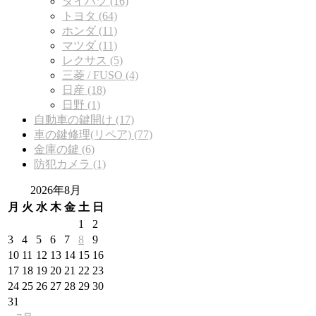
ダイハツ (16)
トヨタ (64)
ホンダ (11)
マツダ (11)
レクサス (5)
三菱 / FUSO (4)
日産 (18)
日野 (1)
自動車の鍵開け (17)
車の鍵修理(リペア) (77)
金庫の鍵 (6)
防犯カメラ (1)
2026年8月
月
火
水
木
金
土
日
1
2
3
4
5
6
7
8
9
10
11
12
13
14
15
16
17
18
19
20
21
22
23
24
25
26
27
28
29
30
31