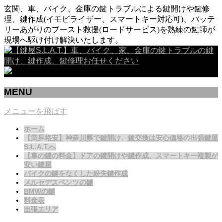
玄関、車、バイク、金庫の鍵トラブルによる鍵開けや鍵修
理、鍵作成(イモビライザー、スマートキー対応可)、バッテ
リーあがりのブースト救援(ロードサービス)を熟練の鍵師が
現場へ駆け付け解決いたします。
MENU
メニューを飛ばす
ホーム
【業界格安】神奈川県で鍵開け、鍵交換は安心価格の出張鍵屋
S.L.A.T.へ
【車の鍵の料金】ドアの鍵開けや鍵作成、スマートキー複製が
安い鍵屋
バイクの鍵をなくした紛失鍵作成
メルセデスベンツの鍵
BMWの鍵
料金表
出張エリア