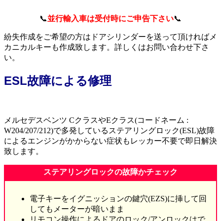
📞
並行輸入車は受付時にご申告下さい
📞
紛失作成をご希望の方はドアシリンダーを送って頂ければメ
カニカルキーも作成致します。詳しくはお問い合わせ下さ
い。
ESL故障による修理
メルセデスベンツ CクラスやEクラス(コードネーム :
W204/207/212)で多発しているステアリングロック(ESL)故障
によるエンジンがかからない症状もレッカー不要で即日解決
致します。
ステアリングロックの故障かチェック
電子キーをイグニッションの鍵穴(EZS)に挿して回
してもメーターが暗いまま
リモコン操作によるドアのロック/アンロックはで