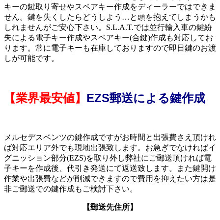
キーの鍵取り寄せやスペアキー作成をディーラーではできま
せん。鍵を失くしたらどうしよう…と頭を抱えてしまうかも
しれませんがご安心下さい。S.L.A.T.では並行輸入車の鍵紛
失による電子キー作成やスペアキー(合鍵)作成も対応してお
ります。常に電子キーも在庫しておりますので即日鍵のお渡
しが可能です。
【業界最安値】
EZS郵送による鍵作成
メルセデスベンツの鍵作成ですがお時間と出張費さえ頂けれ
ば対応エリア外でも現地出張致します。お急ぎでなければイ
グニッション部分(EZS)を取り外し弊社にご郵送頂ければ電
子キーを作成後、代引き発送にて返送致します。また鍵開け
作業や出張費などが削減できますので費用を抑えたい方は是
非ご郵送での鍵作成もご検討下さい。
【郵送先住所】