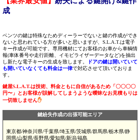
【業界最安値】
紛失による鍵開け&鍵作
成
ベンツの鍵は特殊なためディーラーでないと鍵の作成ができ
ないと思われている方が多いと思いますが、S.L.A.T.は電子
キー作成が可能です。専用機材にてお客様のお車から車輌情
報(車体番号や走行距離、イモビライザーデータなど)を抽出
し新たな電子キーの生成を致します。
ドアの鍵は開いていて
も開いていなくても料金は一律
で対応させて頂いておりま
す。
鍵屋S.L.A.T.は技術、料金ともに自信があるため「〇〇〇〇
円〜」とお客様が誤解してしまうような曖昧なお見積もりは
一切致しません
✋
鍵紛失作成の出張可能エリア
東京都/神奈川県/千葉県/埼玉県/茨城県/群馬県/栃木県/静
岡県/山梨県/長野県/愛知県/新潟/福島