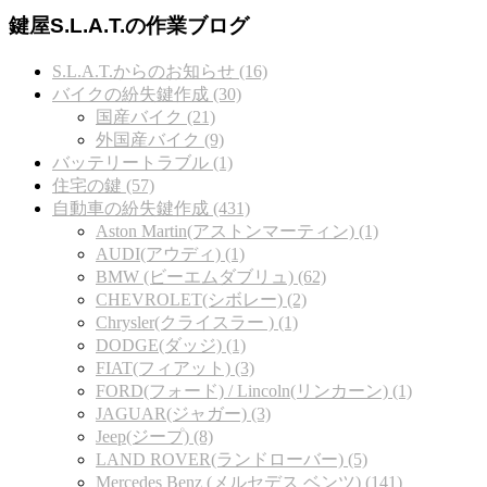
鍵屋S.L.A.T.の作業ブログ
S.L.A.T.からのお知らせ (16)
バイクの紛失鍵作成 (30)
国産バイク (21)
外国産バイク (9)
バッテリートラブル (1)
住宅の鍵 (57)
自動車の紛失鍵作成 (431)
Aston Martin(アストンマーティン) (1)
AUDI(アウディ) (1)
BMW (ビーエムダブリュ) (62)
CHEVROLET(シボレー) (2)
Chrysler(クライスラー ) (1)
DODGE(ダッジ) (1)
FIAT(フィアット) (3)
FORD(フォード) / Lincoln(リンカーン) (1)
JAGUAR(ジャガー) (3)
Jeep(ジープ) (8)
LAND ROVER(ランドローバー) (5)
Mercedes Benz (メルセデス ベンツ) (141)