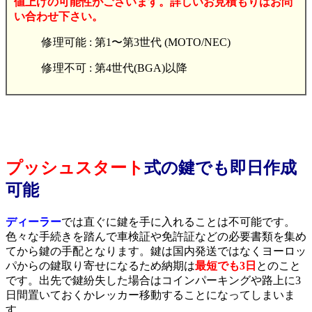
値上げの可能性がございます。詳しいお見積もりはお問
い合わせ下さい。
修理可能 : 第1〜第3世代 (MOTO/NEC)
修理不可 : 第4世代(BGA)以降
プッシュスタート
式の鍵でも即日作成
可能
ディーラー
では直ぐに鍵を手に入れることは不可能です。
色々な手続きを踏んで車検証や免許証などの必要書類を集め
てから鍵の手配となります。鍵は国内発送ではなくヨーロッ
パからの鍵取り寄せになるため納期は
最短でも3日
とのこと
です。出先で鍵紛失した場合はコインパーキングや路上に3
日間置いておくかレッカー移動することになってしまいま
す。