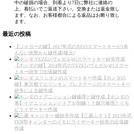
中の破損の場合、到着より7日に弊社に
連絡の
上、着払いでご返送下さい。交換または返金致し
ます。なお、
お客様都合による返品はお断り致し
ます。
最近の投稿
【ジャガーの鍵】2017年式のXFのスマートキーが1本
もない状態から鍵作成(復元)
【ホンダの鍵】2014年式のVEZEL(ヴェゼル)のスマー
トキー紛失で出張鍵作成
【ホンダの
鍵】東京都でエリシオン プレステージのスマートキー
紛失による鍵作成
【ホンダの
車】イグニッションとドアが別鍵！？鍵穴修理とイモ
ビライザーキー作成
【三菱ふそう】2015年式
FEB型キャンターのイモビライザーキー紛失の出張鍵
作成