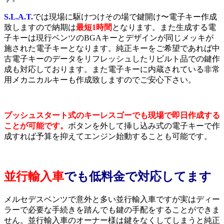
S.L.A.T.
では現場に駆けつけその場で鍵開け〜電子キー作成
致しますので納期は
最短1時間
となります。また生成する電
子キーは現行ベンツのBGAキーとデザインが同じメッキが
施された電子キーとなります。純正キーをご希望であれば中
古電子キーのデータをリフレッシュしたリビルト品での鍵作
成も対応しております。また電子キーに内蔵されている非常
用メカニカルキーも作成致しますのでご安心下さい。
プッシュスタート式のキーレスゴーでも現場で即日作成する
ことが可能です。
ボタンを外して挿し込み式の電子キーで作
成すれば予算を抑えてエンジン始動することも可能です。
並行輸入車
でも低料金で対応してます
メルセデスベンツで意外と多い並行輸入車ですが実はディー
ラーで必要な手続きを踏んでも鍵の手配をすることができま
せん。並行輸入車のオーナー様は鍵をなくしてしまうと純正