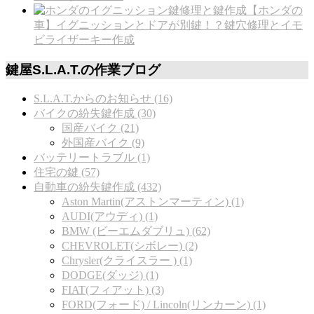
【ホンダの
車】イグニッションとドアが別鍵！？鍵穴修理とイモ
ビライザーキー作成
鍵屋S.L.A.T.の作業ブログ
S.L.A.T.からのお知らせ (16)
バイクの紛失鍵作成 (30)
国産バイク (21)
外国産バイク (9)
バッテリートラブル (1)
住宅の鍵 (57)
自動車の紛失鍵作成 (432)
Aston Martin(アストンマーティン) (1)
AUDI(アウディ) (1)
BMW (ビーエムダブリュ) (62)
CHEVROLET(シボレー) (2)
Chrysler(クライスラー ) (1)
DODGE(ダッジ) (1)
FIAT(フィアット) (3)
FORD(フォード) / Lincoln(リンカーン) (1)