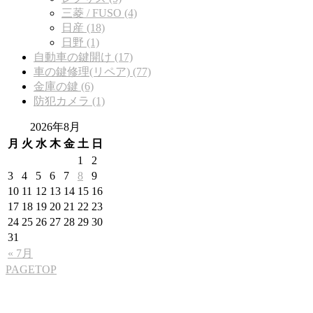
三菱 / FUSO (4)
日産 (18)
日野 (1)
自動車の鍵開け (17)
車の鍵修理(リペア) (77)
金庫の鍵 (6)
防犯カメラ (1)
2026年8月
月
火
水
木
金
土
日
1
2
3
4
5
6
7
8
9
10
11
12
13
14
15
16
17
18
19
20
21
22
23
24
25
26
27
28
29
30
31
« 7月
PAGETOP
株式会社S.L.A.T