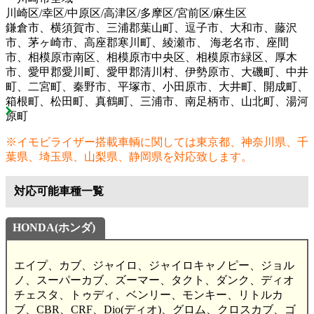
川崎区/幸区/中原区/高津区/多摩区/宮前区/麻生区
鎌倉市、横須賀市、三浦郡葉山町、逗子市、大和市、藤沢
市、茅ヶ崎市、高座郡寒川町、綾瀬市、 海老名市、座間
市、相模原市南区、相模原市中央区、相模原市緑区、厚木
市、愛甲郡愛川町、愛甲郡清川村、伊勢原市、大磯町、中井
町、二宮町、秦野市、平塚市、小田原市、大井町、開成町、
箱根町、松田町、真鶴町、三浦市、南足柄市、山北町、湯河
原町
※イモビライザー搭載車輌に関しては東京都、神奈川県、千
葉県、埼玉県、山梨県、静岡県を対応致します。
対応可能車種一覧
HONDA(ホンダ)
エイプ、カブ、ジャイロ、ジャイロキャノピー、ジョル
ノ、スーパーカブ、ズーマー、タクト、ダンク、ディオ
チェスタ、トゥディ、ベンリー、モンキー、リトルカ
ブ、CBR、CRF、Dio(ディオ)、グロム、クロスカブ、ゴ