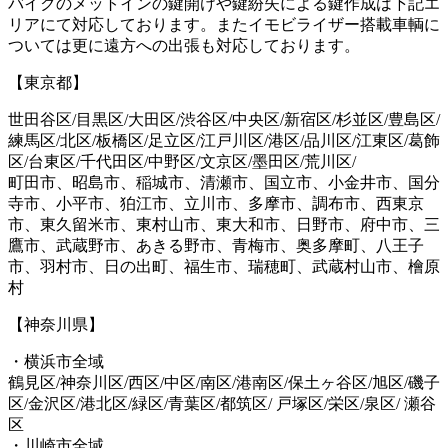
バイクのメットインの鍵開けや鍵紛失による鍵作成は下記エ
リアにて対応しております。またイモビライザー搭載車輌に
ついては更に遠方への出張も対応しております。
【東京都】
世田谷区/目黒区/大田区/渋谷区/中央区/新宿区/杉並区/豊島区/
練馬区/北区/板橋区/足立区/江戸川区/港区/品川区/江東区/葛飾
区/台東区/千代田区/中野区/文京区/墨田区/荒川区/
町田市、昭島市、稲城市、清瀬市、国立市、小金井市、国分
寺市、小平市、狛江市、立川市、多摩市、調布市、西東京
市、東久留米市、東村山市、東大和市、日野市、府中市、三
鷹市、武蔵野市、あきる野市、青梅市、奥多摩町、八王子
市、羽村市、日の出町、福生市、瑞穂町、武蔵村山市、檜原
村
【神奈川県】
・横浜市全域
鶴見区/神奈川区/西区/中区/南区/港南区/保土ヶ谷区/旭区/磯子
区/金沢区/港北区/緑区/青葉区/都筑区/ 戸塚区/栄区/泉区/ 瀬谷
区
・川崎市全域