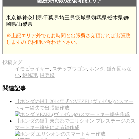
鍵紛失作成の出張可能エリア
東京都/神奈川県/千葉県/埼玉県/茨城県/群馬県/栃木県/静
岡県/山梨県
※上記エリア外でもお時間と出張費さえ頂ければ出張致
しますのでお問い合わせ下さい。
投稿タグ
イモビライザー
,
ステップワゴン
,
ホンダ
,
鍵が回らな
い
,
鍵修理
,
鍵登録
関連記事
【ホンダの鍵】2014年式のVEZEL(ヴェゼル)のスマー
トキー紛失で出張鍵作成
【ホンダの鍵】東京都でエリシオン プレステージのス
マートキー紛失による鍵作成