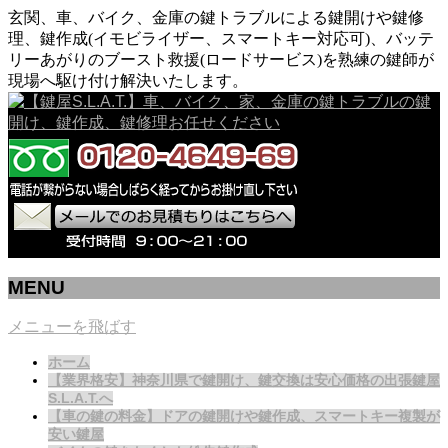
玄関、車、バイク、金庫の鍵トラブルによる鍵開けや鍵修
理、鍵作成(イモビライザー、スマートキー対応可)、バッテ
リーあがりのブースト救援(ロードサービス)を熟練の鍵師が
現場へ駆け付け解決いたします。
MENU
メニューを飛ばす
ホーム
【業界格安】神奈川県で鍵開け、鍵交換は安心価格の出張鍵屋
S.L.A.T.へ
【車の鍵の料金】ドアの鍵開けや鍵作成、スマートキー複製が
安い鍵屋