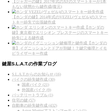
【ジャガーの鍵】2017年式のXFのスマートキーが1本
もない状態から鍵作成(復元)
【ホンダの鍵】2014年式のVEZEL(ヴェゼル)のスマー
トキー紛失で出張鍵作成
【ホンダの
鍵】東京都でエリシオン プレステージのスマートキー
紛失による鍵作成
【ホンダの
車】イグニッションとドアが別鍵！？鍵穴修理とイモ
ビライザーキー作成
鍵屋S.L.A.T.の作業ブログ
S.L.A.T.からのお知らせ (16)
バイクの紛失鍵作成 (30)
国産バイク (21)
外国産バイク (9)
バッテリートラブル (1)
住宅の鍵 (57)
自動車の紛失鍵作成 (432)
Aston Martin(アストンマーティン) (1)