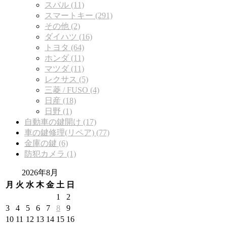
スバル (11)
スマートキー (291)
その他 (2)
ダイハツ (16)
トヨタ (64)
ホンダ (11)
マツダ (11)
レクサス (5)
三菱 / FUSO (4)
日産 (18)
日野 (1)
自動車の鍵開け (17)
車の鍵修理(リペア) (77)
金庫の鍵 (6)
防犯カメラ (1)
2026年8月
月
火
水
木
金
土
日
1
2
3
4
5
6
7
8
9
10
11
12
13
14
15
16