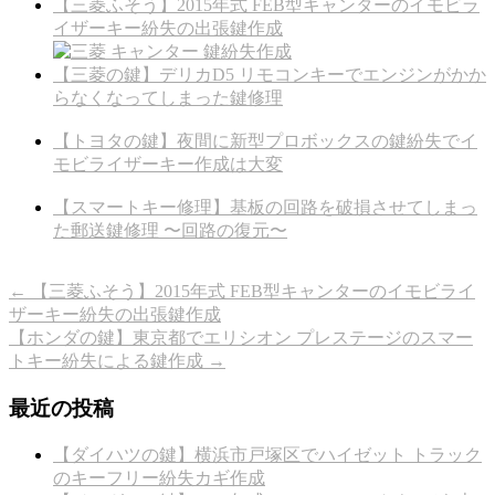
【三菱ふそう】2015年式 FEB型キャンターのイモビラ
イザーキー紛失の出張鍵作成
【三菱の鍵】デリカD5 リモコンキーでエンジンがかか
らなくなってしまった鍵修理
【トヨタの鍵】夜間に新型プロボックスの鍵紛失でイ
モビライザーキー作成は大変
【スマートキー修理】基板の回路を破損させてしまっ
た郵送鍵修理 〜回路の復元〜
←
【三菱ふそう】2015年式 FEB型キャンターのイモビライ
ザーキー紛失の出張鍵作成
【ホンダの鍵】東京都でエリシオン プレステージのスマー
トキー紛失による鍵作成
→
最近の投稿
【ダイハツの鍵】横浜市戸塚区でハイゼット トラック
のキーフリー紛失カギ作成