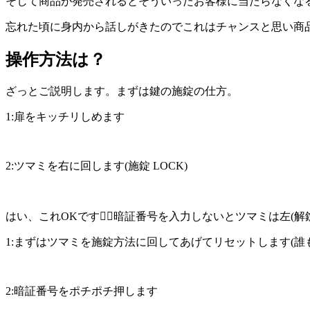
そして商品が発売されるとそういったお客様に当たらなくな
忘れた頃に身内から話しがきたのでこれはチャンスと思い商品
操作方法は？
ざっとご説明します。まずは鍵の施錠の仕方。
1:扉をキッチリしめます
2:ツマミを右に回します(施錠 LOCK)
はい、これOKです🙆‍♂️暗証番号を入力しないとツマミは左
1:まずはツマミを施錠方法に回してあげてリセットします(誰
2:暗証番号をポチポチ押します