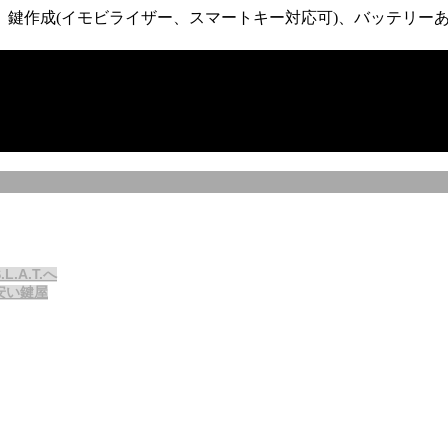
鍵作成(イモビライザー、スマートキー対応可)、バッテリーあ
A.T.へ
安い鍵屋