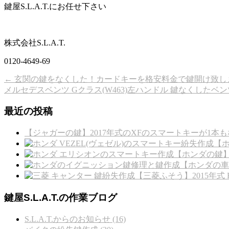
鍵屋S.L.A.T.にお任せ下さい
株式会社S.L.A.T.
0120-4649-69
←
玄関の鍵をなくした！カードキーを格安料金で鍵開け致し
メルセデスベンツ Gクラス(W463)左ハンドル 鍵なくしたベ
最近の投稿
【ジャガーの鍵】2017年式のXFのスマートキーが1本も
【ホ
【ホンダの鍵
【ホンダの車
【三菱ふそう】2015年
鍵屋S.L.A.T.の作業ブログ
S.L.A.T.からのお知らせ (16)