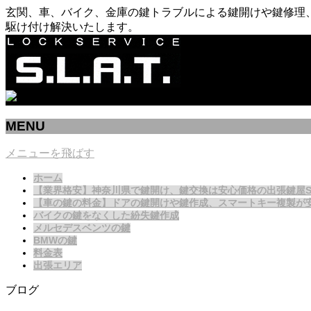
玄関、車、バイク、金庫の鍵トラブルによる鍵開けや鍵修理、
駆け付け解決いたします。
MENU
メニューを飛ばす
ホーム
【業界格安】神奈川県で鍵開け、鍵交換は安心価格の出張鍵屋S.L.
【車の鍵の料金】ドアの鍵開けや鍵作成、スマートキー複製が
バイクの鍵をなくした紛失鍵作成
メルセデスベンツの鍵
BMWの鍵
料金表
出張エリア
ブログ