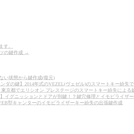
ます。
ンツの鍵作成
→
ない状態から鍵作成(復元)
ンダの鍵】2014年式のVEZEL(ヴェゼル)のスマートキー紛失
】東京都でエリシオン プレステージのスマートキー紛失による
】イグニッションとドアが別鍵！？鍵穴修理とイモビライザー
式 FEB型キャンターのイモビライザーキー紛失の出張鍵作成