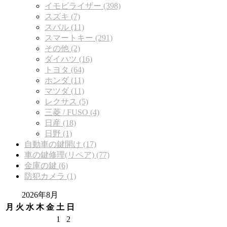
イモビライザー (398)
スズキ (7)
スバル (11)
スマートキー (291)
その他 (2)
ダイハツ (16)
トヨタ (64)
ホンダ (11)
マツダ (11)
レクサス (5)
三菱 / FUSO (4)
日産 (18)
日野 (1)
自動車の鍵開け (17)
車の鍵修理(リペア) (77)
金庫の鍵 (6)
防犯カメラ (1)
2026年8月
月
火
水
木
金
土
日
1
2