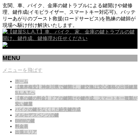
玄関、車、バイク、金庫の鍵トラブルによる鍵開けや鍵修
理、鍵作成(イモビライザー、スマートキー対応可)、バッテ
リーあがりのブースト救援(ロードサービス)を熟練の鍵師が
現場へ駆け付け解決いたします。
MENU
メニューを飛ばす
ホーム
【業界格安】神奈川県で鍵開け、鍵交換は安心価格の出張鍵屋
S.L.A.T.へ
【車の鍵の料金】ドアの鍵開けや鍵作成、スマートキー複製が
安い鍵屋
バイクの鍵をなくした紛失鍵作成
メルセデスベンツの鍵
BMWの鍵
料金表
出張エリア