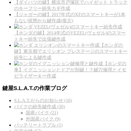
【ダイハツの鍵】横浜市戸塚区でハイゼット トラック
のキーフリー紛失カギ作成
【ジャガーの鍵】2017年式のXFのスマートキーが1本
もない状態から鍵作成(復元)
【ホンダの鍵】2014年式のVEZEL(ヴェゼル)のスマー
トキー紛失で出張鍵作成
【ホンダの
鍵】東京都でエリシオン プレステージのスマートキー
紛失による鍵作成
【ホンダの
車】イグニッションとドアが別鍵！？鍵穴修理とイモ
ビライザーキー作成
鍵屋S.L.A.T.の作業ブログ
S.L.A.T.からのお知らせ (16)
バイクの紛失鍵作成 (30)
国産バイク (21)
外国産バイク (9)
バッテリートラブル (1)