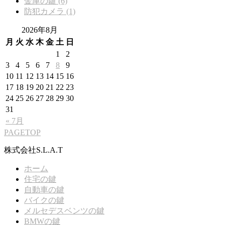
金庫の鍵 (6)
防犯カメラ (1)
2026年8月
月
火
水
木
金
土
日
1
2
3
4
5
6
7
8
9
10
11
12
13
14
15
16
17
18
19
20
21
22
23
24
25
26
27
28
29
30
31
« 7月
PAGETOP
株式会社S.L.A.T
ホーム
住宅の鍵
自動車の鍵
バイクの鍵
メルセデスベンツの鍵
BMWの鍵