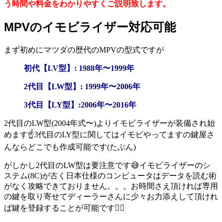
う時間や料金をわかりやすくご説明致します。
MPVのイモビライザー対応可能
まず初めにマツダの歴代のMPVの型式ですが
初代【LV型】: 1988年〜1999年
2代目【LW型】: 1999年〜2006年
3代目【LY型】:2006年〜2016年
2代目のLW型(2004年式〜)よりイモビライザーが装備され始
めます☝️3代目のLY型に関してはイモビやってますの鍵屋さ
んならどこでも作成可能です(たぶん)
がしかし2代目のLW型は要注意です😅イモビライザーのシ
ステム(8C)が古く日本仕様のコンピュータはデータを読む術
がなく攻略できておりません。。。お時間さえ頂ければ専用
の鍵を取り寄せてディーラーさんに少々お力添えして頂けれ
ば鍵を登録することが可能です🙆‍♂️