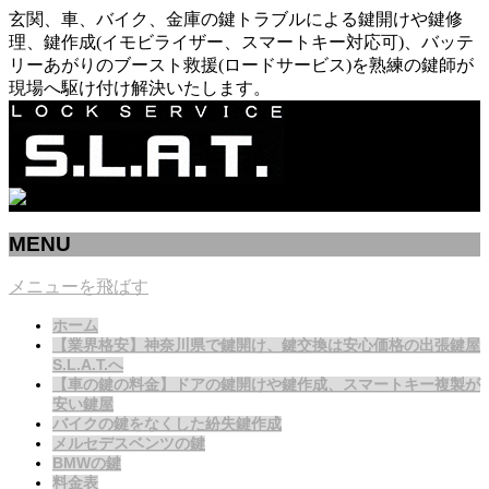
玄関、車、バイク、金庫の鍵トラブルによる鍵開けや鍵修
理、鍵作成(イモビライザー、スマートキー対応可)、バッテ
リーあがりのブースト救援(ロードサービス)を熟練の鍵師が
現場へ駆け付け解決いたします。
MENU
メニューを飛ばす
ホーム
【業界格安】神奈川県で鍵開け、鍵交換は安心価格の出張鍵屋
S.L.A.T.へ
【車の鍵の料金】ドアの鍵開けや鍵作成、スマートキー複製が
安い鍵屋
バイクの鍵をなくした紛失鍵作成
メルセデスベンツの鍵
BMWの鍵
料金表