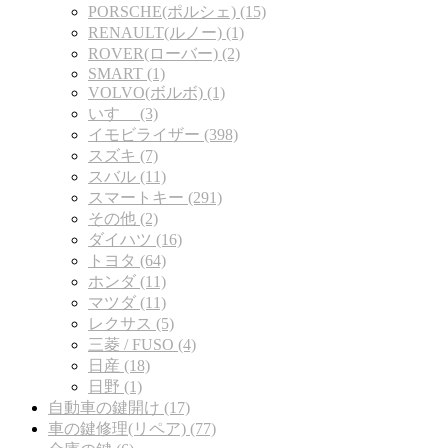
PORSCHE(ポルシェ) (15)
RENAULT(ルノー) (1)
ROVER(ローバー) (2)
SMART (1)
VOLVO(ボルボ) (1)
いすゞ (3)
イモビライザー (398)
スズキ (7)
スバル (11)
スマートキー (291)
その他 (2)
ダイハツ (16)
トヨタ (64)
ホンダ (11)
マツダ (11)
レクサス (5)
三菱 / FUSO (4)
日産 (18)
日野 (1)
自動車の鍵開け (17)
車の鍵修理(リペア) (77)