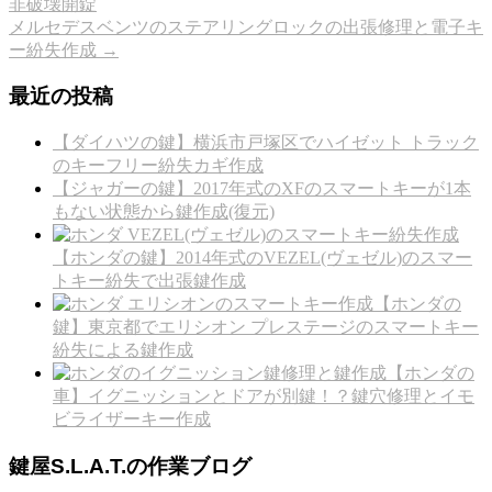
非破壊開錠
メルセデスベンツのステアリングロックの出張修理と電子キ
ー紛失作成
→
最近の投稿
【ダイハツの鍵】横浜市戸塚区でハイゼット トラック
のキーフリー紛失カギ作成
【ジャガーの鍵】2017年式のXFのスマートキーが1本
もない状態から鍵作成(復元)
【ホンダの鍵】2014年式のVEZEL(ヴェゼル)のスマー
トキー紛失で出張鍵作成
【ホンダの
鍵】東京都でエリシオン プレステージのスマートキー
紛失による鍵作成
【ホンダの
車】イグニッションとドアが別鍵！？鍵穴修理とイモ
ビライザーキー作成
鍵屋S.L.A.T.の作業ブログ