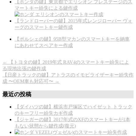
【ホンダの鍵】東京都でエリシオン プレステージのス
マートキー紛失による鍵作成
【ランドローバーの鍵】2015年式レンジローバー ヴォ
ーグのスマートキー鍵作成
【ポルシェの鍵】95B型マカンのスマートキーを納車
にあわせてスペアキー作成
←
【トヨタの鍵】2019年式 RAV4のスマートキー紛失によ
る現地出張の鍵作成
【日産トラックの鍵】アトラスのイモビライザーキー紛失作
成 〜OEM車も対応可〜
→
最近の投稿
【ダイハツの鍵】横浜市戸塚区でハイゼット トラック
のキーフリー紛失カギ作成
【ジャガーの鍵】2017年式のXFのスマートキーが1本
もない状態から鍵作成(復元)