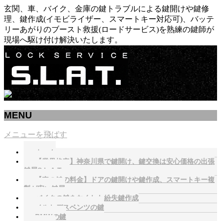
玄関、車、バイク、金庫の鍵トラブルによる鍵開けや鍵修
理、鍵作成(イモビライザー、スマートキー対応可)、バッテ
リーあがりのブースト救援(ロードサービス)を熟練の鍵師が
現場へ駆け付け解決いたします。
MENU
メニューを飛ばす
ホーム
【業界格安】神奈川県で鍵開け、鍵交換は安心価格の出張
鍵屋S.L.A.T.へ
【車の鍵の料金】ドアの鍵開けや鍵作成、スマートキー複
製が安い鍵屋
バイクの鍵をなくした紛失鍵作成
メルセデスベンツの鍵
BMWの鍵