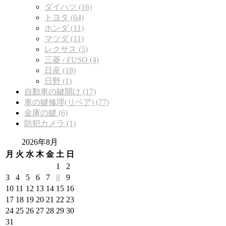
ダイハツ (16)
トヨタ (64)
ホンダ (11)
マツダ (11)
レクサス (5)
三菱 / FUSO (4)
日産 (18)
日野 (1)
自動車の鍵開け (17)
車の鍵修理(リペア) (77)
金庫の鍵 (6)
防犯カメラ (1)
2026年8月
月
火
水
木
金
土
日
1
2
3
4
5
6
7
8
9
10
11
12
13
14
15
16
17
18
19
20
21
22
23
24
25
26
27
28
29
30
31