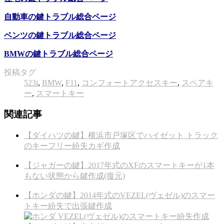
自動車の鍵トラブル総合ページ
ベンツの鍵トラブル総合ページ
BMWの鍵トラブル総合ページ
投稿タグ
523i
,
BMW
,
F11
,
コンフォートアクセスキー
,
スペアキ
ー
,
スマートキー
関連記事
【ダイハツの鍵】横浜市戸塚区でハイゼット トラック
のキーフリー紛失カギ作成
【ジャガーの鍵】2017年式のXFのスマートキーが1本
もない状態から鍵作成(復元)
【ホンダの鍵】2014年式のVEZEL(ヴェゼル)のスマー
トキー紛失で出張鍵作成