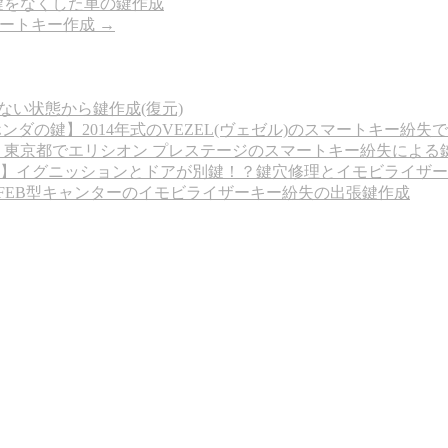
鍵をなくした車の鍵作成
マートキー作成
→
ない状態から鍵作成(復元)
ンダの鍵】2014年式のVEZEL(ヴェゼル)のスマートキー紛失
】東京都でエリシオン プレステージのスマートキー紛失による
】イグニッションとドアが別鍵！？鍵穴修理とイモビライザー
式 FEB型キャンターのイモビライザーキー紛失の出張鍵作成