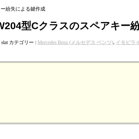
キー紛失による鍵作成
W204型Cクラスのスペアキー
:
slat
カテゴリー :
Mercedes Benz (メルセデス ベンツ)
,
イモビラ