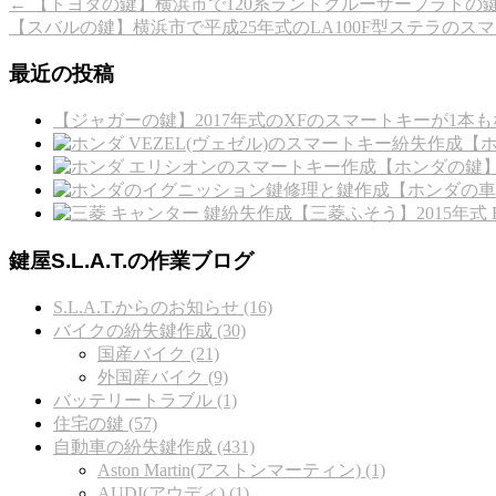
←
【トヨタの鍵】横浜市で120系ランドクルーザープラドの
【スバルの鍵】横浜市で平成25年式のLA100F型ステラのス
最近の投稿
【ジャガーの鍵】2017年式のXFのスマートキーが1本も
【ホ
【ホンダの鍵
【ホンダの車
【三菱ふそう】2015年
鍵屋S.L.A.T.の作業ブログ
S.L.A.T.からのお知らせ (16)
バイクの紛失鍵作成 (30)
国産バイク (21)
外国産バイク (9)
バッテリートラブル (1)
住宅の鍵 (57)
自動車の紛失鍵作成 (431)
Aston Martin(アストンマーティン) (1)
AUDI(アウディ) (1)