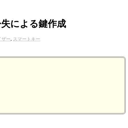
紛失による鍵作成
イザー
,
スマートキー