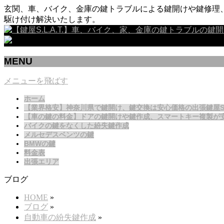
玄関、車、バイク、金庫の鍵トラブルによる鍵開けや鍵修理、
駆け付け解決いたします。
MENU
メニューを飛ばす
ホーム
【業界格安】神奈川県で鍵開け、鍵交換は安心価格の出張鍵屋S.L.
【車の鍵の料金】ドアの鍵開けや鍵作成、スマートキー複製が
バイクの鍵をなくした紛失鍵作成
メルセデスベンツの鍵
BMWの鍵
料金表
出張エリア
ブログ
HOME
»
ブログ
»
自動車の紛失鍵作成
»