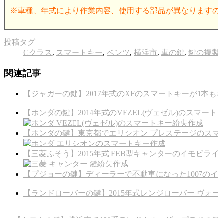
※車種、年式により作業内容、使用する部品が異なります
投稿タグ
Cクラス
,
スマートキー
,
ベンツ
,
横浜市
,
車の鍵
,
鍵の複
関連記事
【ジャガーの鍵】2017年式のXFのスマートキーが1本も
【ホンダの鍵】2014年式のVEZEL(ヴェゼル)のスマ
【ホンダの鍵】東京都でエリシオン プレステージのス
【三菱ふそう】2015年式 FEB型キャンターのイモビ
【プジョーの鍵】ディーラーで不動車になった1007の
【ランドローバーの鍵】2015年式レンジローバー ヴ