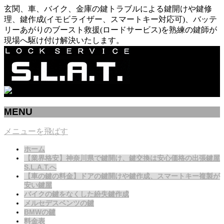
玄関、車、バイク、金庫の鍵トラブルによる鍵開けや鍵修
理、鍵作成(イモビライザー、スマートキー対応可)、バッテ
リーあがりのブースト救援(ロードサービス)を熟練の鍵師が
現場へ駆け付け解決いたします。
MENU
メニューを飛ばす
ホーム
【業界格安】神奈川県で鍵開け、鍵交換は安心価格の出張鍵屋
S.L.A.T.へ
【車の鍵の料金】ドアの鍵開けや鍵作成、スマートキー複製が
安い鍵屋
バイクの鍵をなくした紛失鍵作成
メルセデスベンツの鍵
BMWの鍵
料金表