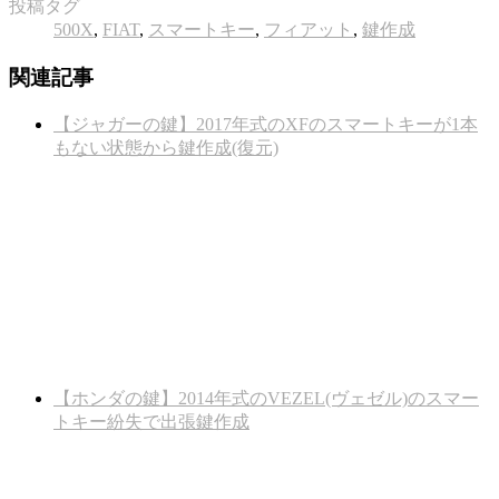
投稿タグ
500X
,
FIAT
,
スマートキー
,
フィアット
,
鍵作成
関連記事
【ジャガーの鍵】2017年式のXFのスマートキーが1本
もない状態から鍵作成(復元)
【ホンダの鍵】2014年式のVEZEL(ヴェゼル)のスマー
トキー紛失で出張鍵作成