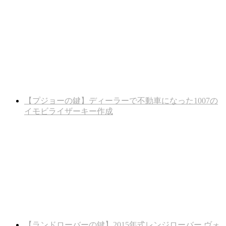
【プジョーの鍵】ディーラーで不動車になった1007の
イモビライザーキー作成
【ランドローバーの鍵】2015年式レンジローバー ヴォ