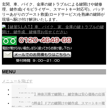
玄関、車、バイク、金庫の鍵トラブルによる鍵開けや鍵修
理、鍵作成(イモビライザー、スマートキー対応可)、バッテ
リーあがりのブースト救援(ロードサービス)を熟練の鍵師が
現場へ駆け付け解決いたします。
MENU
メニューを飛ばす
ホーム
【業界格安】神奈川県で鍵開け、鍵交換は安心価格の出張
鍵屋S.L.A.T.へ
【車の鍵の料金】ドアの鍵開けや鍵作成、スマートキー複
製が安い鍵屋