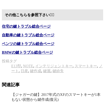
その他こちらを参照下さい
💁‍♂️
住宅の鍵トラブル総合ページ
自動車の鍵トラブル総合ページ
ベンツの鍵トラブル総合ページ
BMWの鍵トラブル総合ページ
投稿タグ
E13型
,
NOTE
,
インテリジェントキー
,
スマートキー
,
ノ
ート
,
日産
,
鍵作成
,
鍵屋
,
鍵紛失
関連記事
【ジャガーの鍵】2017年式のXFのスマートキーが1本
もない状態から鍵作成(復元)