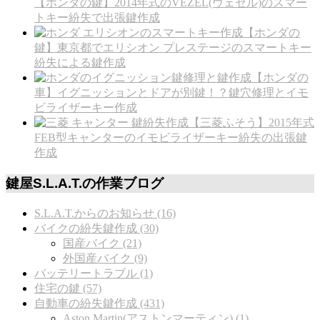
【ホンダの鍵】2014年式のVEZEL(ヴェゼル)のスマー
トキー紛失で出張鍵作成
【ホンダの
鍵】東京都でエリシオン プレステージのスマートキー
紛失による鍵作成
【ホンダの
車】イグニッションとドアが別鍵！？鍵穴修理とイモ
ビライザーキー作成
【三菱ふそう】2015年式
FEB型キャンターのイモビライザーキー紛失の出張鍵
作成
鍵屋S.L.A.T.の作業ブログ
S.L.A.T.からのお知らせ (16)
バイクの紛失鍵作成 (30)
国産バイク (21)
外国産バイク (9)
バッテリートラブル (1)
住宅の鍵 (57)
自動車の紛失鍵作成 (431)
Aston Martin(アストンマーティン) (1)