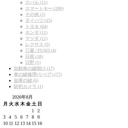
スバル (11)
スマートキー (290)
その他 (2)
ダイハツ (15)
トヨタ (64)
ホンダ (11)
マツダ (11)
レクサス (5)
三菱 / FUSO (4)
日産 (18)
日野 (1)
自動車の鍵開け (17)
車の鍵修理(リペア) (77)
金庫の鍵 (6)
防犯カメラ (1)
2026年8月
月
火
水
木
金
土
日
1
2
3
4
5
6
7
8
9
10
11
12
13
14
15
16