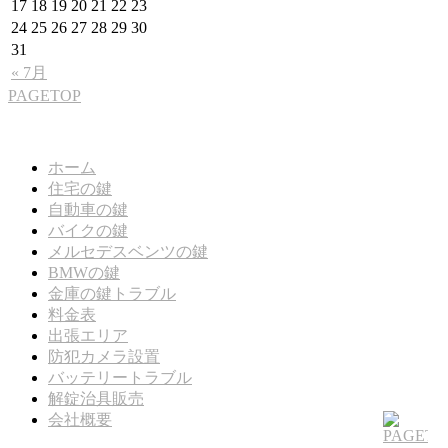
17
18
19
20
21
22
23
24
25
26
27
28
29
30
31
« 7月
PAGETOP
株式会社S.L.A.T
ホーム
住宅の鍵
自動車の鍵
バイクの鍵
メルセデスベンツの鍵
BMWの鍵
金庫の鍵トラブル
料金表
出張エリア
防犯カメラ設置
バッテリートラブル
解錠治具販売
会社概要