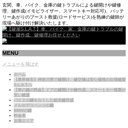
玄関、車、バイク、金庫の鍵トラブルによる鍵開けや鍵修
理、鍵作成(イモビライザー、スマートキー対応可)、バッテ
リーあがりのブースト救援(ロードサービス)を熟練の鍵師が
現場へ駆け付け解決いたします。
MENU
メニューを飛ばす
ホーム
【業界格安】神奈川県で鍵開け、鍵交換は安心価格の出張鍵屋
S.L.A.T.へ
【車の鍵の料金】ドアの鍵開けや鍵作成、スマートキー複製が
安い鍵屋
バイクの鍵をなくした紛失鍵作成
メルセデスベンツの鍵
BMWの鍵
料金表
出張エリア