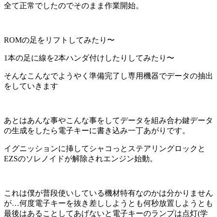
全て正常でしたのでそのまま作業開始。
ROMの足をリフトしてみたり〜
1本の足に線を2本ハンダ付けしたりしてみたり〜
そんなこんなでようやく準備完了し専用機器でデータの抽出
をしていきます
あとはあんな事やこんな事をしてデータを組み合わ鍵データ
の生成をしたら電子キーに書き込み一丁あがりです。
イグニッションに挿してシャコっとステアリングロックと
EZSのソレノイドが解除されエンジン始動。
これは僕が普段使いしている機材特有なのかは分かりません
が…何度電子キーを抜き差ししようとも何秒放置しようとも
最後はあることしてあげないと電子キーのランプは点灯(学