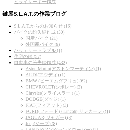
ビライザーキー作成
鍵屋S.L.A.T.の作業ブログ
S.L.A.T.からのお知らせ (16)
バイクの紛失鍵作成 (30)
国産バイク (21)
外国産バイク (9)
バッテリートラブル (1)
住宅の鍵 (57)
自動車の紛失鍵作成 (432)
Aston Martin(アストンマーティン) (1)
AUDI(アウディ) (1)
BMW (ビーエムダブリュ) (62)
CHEVROLET(シボレー) (2)
Chrysler(クライスラー ) (1)
DODGE(ダッジ) (1)
FIAT(フィアット) (3)
FORD(フォード) / Lincoln(リンカーン) (1)
JAGUAR(ジャガー) (3)
Jeep(ジープ) (8)
LAND ROVER(ランドローバー) (5)