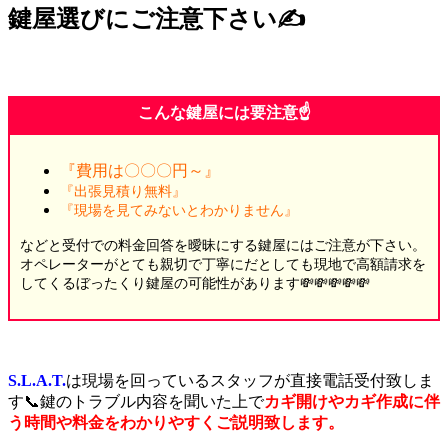
鍵屋選びにご注意下さい✍️
こんな鍵屋には要注意☝️
『費用は〇〇〇円～』
『出張見積り無料』
『現場を見てみないとわかりません』
などと受付での料金回答を曖昧にする鍵屋にはご注意が下さい。
オペレーターがとても親切で丁寧にだとしても現地で高額請求を
してくるぼったくり鍵屋の可能性があります💸💸💸💸💸
S.L.A.T.
は現場を回っているスタッフが直接電話受付致しま
す📞鍵のトラブル内容を聞いた上で
カギ開けやカギ作成に伴
う時間や料金をわかりやすくご説明致します。