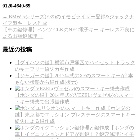
0120-4649-69
←
BMW 5シリーズ(E39)のイモビライザー登録&ジャックナ
イフ型キーレス作成
【車の鍵修理】ベンツ CLKのNEC電子キー キーレス不良に
よる出張鍵修理
→
最近の投稿
【ダイハツの鍵】横浜市戸塚区でハイゼット トラック
のキーフリー紛失カギ作成
【ジャガーの鍵】2017年式のXFのスマートキーが1本
もない状態から鍵作成(復元)
【ホンダの鍵】2014年式のVEZEL(ヴェゼル)のスマー
トキー紛失で出張鍵作成
【ホンダの
鍵】東京都でエリシオン プレステージのスマートキー
紛失による鍵作成
【ホンダの
車】イグニッションとドアが別鍵！？鍵穴修理とイモ