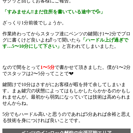
サクッと回してお客様にご報告。
「すみません‼️まだ住所を書いている途中で💦」
ざっくり1分前後でしょうか。
作業終わってからスタッフ達にベンツの鍵開け1〜2分でブロ
グに書くけど良いよね⁉️って聞いたら
「ハードル上げ過ぎで
す…
5〜10分
にして下さい」
と言われてしまいました。
なので間をとって
1〜5分
で書かせて頂きました。僕が1〜2分
でスタッフは2〜5分ってことで💔
鍵開けで10分はさすがにお客様が暇を持て余してしまいま
す。まぁ鍵穴の状態によってはもしかしたらかかるのかもし
れませんが。最初から弱気になっていては技術は高められま
せんからね。
5分でもハードル高いと思うのであれば5分あれば余裕と思え
る技術を身につければ良いことです。
ベンツのインロック解錠の出張可能エリア