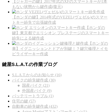
【ジャガーの鍵】2017年式のXFのスマートキーが1本
もない状態から鍵作成(復元)
【ホンダの鍵】2014年式のVEZEL(ヴェゼル)のスマー
トキー紛失で出張鍵作成
【ホンダの
鍵】東京都でエリシオン プレステージのスマートキー
紛失による鍵作成
【ホンダの
車】イグニッションとドアが別鍵！？鍵穴修理とイモ
ビライザーキー作成
鍵屋S.L.A.T.の作業ブログ
S.L.A.T.からのお知らせ (16)
バイクの紛失鍵作成 (30)
国産バイク (21)
外国産バイク (9)
バッテリートラブル (1)
住宅の鍵 (57)
自動車の紛失鍵作成 (432)
Aston Martin(アストンマーティン) (1)