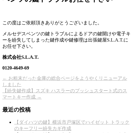
この度はご依頼頂きありがとうございました。
メルセデスベンツの鍵トラブルによるドアの鍵開けや電子キ
ーを紛失してしまった鍵作成や鍵修理は出張鍵屋S.L.A.T.に
お任せ下さい。
株式会社S.L.A.T.
0120-4649-69
←
お粗末だった金庫の総合ページをようやくリニューアル
しました
【紛失鍵作成】スズキ ハスラーのプッシュスタート式のス
マートキー作成
→
最近の投稿
【ダイハツの鍵】横浜市戸塚区でハイゼット トラック
のキーフリー紛失カギ作成