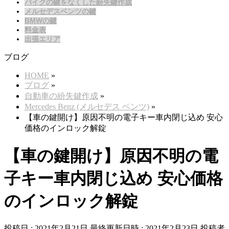
バイクの鍵をなくした紛失鍵作成
メルセデスベンツの鍵
BMWの鍵
料金表
出張エリア
ブログ
HOME
»
ブログ
»
自動車の紛失鍵作成
»
Mercedes Benz (メルセデス ベンツ)
»
【車の鍵開け】原因不明の電子キー車内閉じ込め 安心
価格のインロック解錠
【車の鍵開け】原因不明の電
子キー車内閉じ込め 安心価格
のインロック解錠
投稿日 : 2021年2月21日
最終更新日時 : 2021年2月23日
投稿者