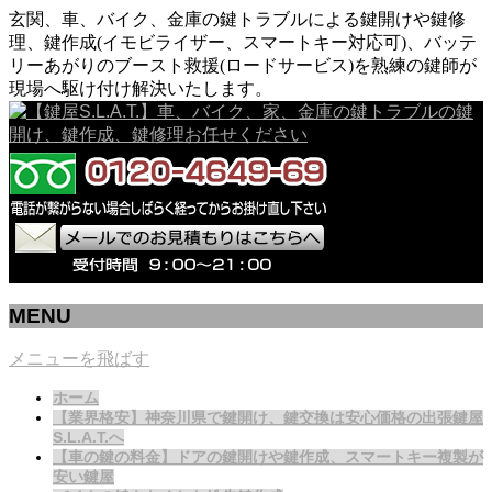
玄関、車、バイク、金庫の鍵トラブルによる鍵開けや鍵修
理、鍵作成(イモビライザー、スマートキー対応可)、バッテ
リーあがりのブースト救援(ロードサービス)を熟練の鍵師が
現場へ駆け付け解決いたします。
MENU
メニューを飛ばす
ホーム
【業界格安】神奈川県で鍵開け、鍵交換は安心価格の出張鍵屋
S.L.A.T.へ
【車の鍵の料金】ドアの鍵開けや鍵作成、スマートキー複製が
安い鍵屋