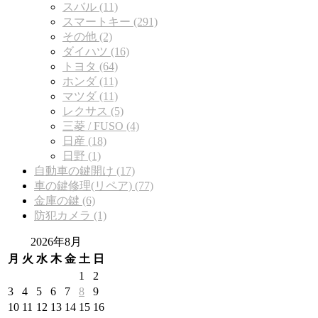
スバル (11)
スマートキー (291)
その他 (2)
ダイハツ (16)
トヨタ (64)
ホンダ (11)
マツダ (11)
レクサス (5)
三菱 / FUSO (4)
日産 (18)
日野 (1)
自動車の鍵開け (17)
車の鍵修理(リペア) (77)
金庫の鍵 (6)
防犯カメラ (1)
2026年8月
月
火
水
木
金
土
日
1
2
3
4
5
6
7
8
9
10
11
12
13
14
15
16