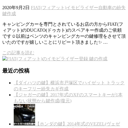
2020年9月2日
FIAT(フィアット)
イモビライザー
自動車の紛失
鍵作成
キャンピングカーを専門とされているお店の方からFIAT(フ
ィアット)のDUCATO(ドゥカト)のスペアキー作成のご依頼
です☺️以前はベンツのキャンピングカーの鍵修理をさせて頂
いたのですが嬉しいことにリピート頂きました✨ …
この記事を読む
最近の投稿
【ダイハツの鍵】横浜市戸塚区でハイゼット トラック
のキーフリー紛失カギ作成
【ジャガーの鍵】2017年式のXFのスマートキーが1本
もない状態から鍵作成(復元)
【ホンダの鍵】2014年式のVEZEL(ヴェゼ