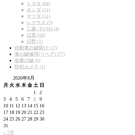
トヨタ (64)
ホンダ (11)
マツダ (11)
レクサス (5)
三菱 / FUSO (4)
日産 (18)
日野 (1)
自動車の鍵開け (17)
車の鍵修理(リペア) (77)
金庫の鍵 (6)
防犯カメラ (1)
2026年8月
月
火
水
木
金
土
日
1
2
3
4
5
6
7
8
9
10
11
12
13
14
15
16
17
18
19
20
21
22
23
24
25
26
27
28
29
30
31
« 7月