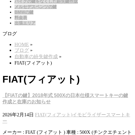
バイクの鍵をなくした紛失鍵作成
メルセデスベンツの鍵
BMWの鍵
料金表
出張エリア
ブログ
HOME
»
ブログ
»
自動車の紛失鍵作成
»
FIAT(フィアット)
FIAT(フィアット)
【FIATの鍵】2018年式 500Xの日本仕様スマートキーの鍵
作成と在庫のお知らせ
2026年2月14日
FIAT(フィアット)
イモビライザー
スマートキ
ー
メーカー : FIAT (フィアット ) 車種 : 500X (チンクエチェント