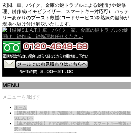
玄関、車、バイク、金庫の鍵トラブルによる鍵開けや鍵修
理、鍵作成(イモビライザー、スマートキー対応可)、バッテ
リーあがりのブースト救援(ロードサービス)を熟練の鍵師が
現場へ駆け付け解決いたします。
MENU
メニューを飛ばす
ホーム
【業界格安】神奈川県で鍵開け、鍵交換は安心価格の出張鍵屋
S.L.A.T.へ
【車の鍵の料金】ドアの鍵開けや鍵作成、スマートキー複製が
安い鍵屋