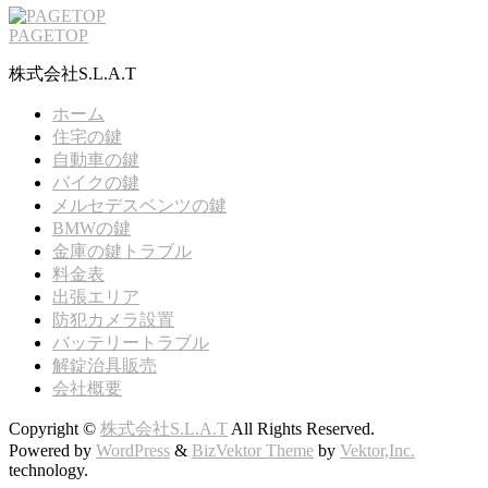
PAGETOP
株式会社S.L.A.T
ホーム
住宅の鍵
自動車の鍵
バイクの鍵
メルセデスベンツの鍵
BMWの鍵
金庫の鍵トラブル
料金表
出張エリア
防犯カメラ設置
バッテリートラブル
解錠治具販売
会社概要
Copyright ©
株式会社S.L.A.T
All Rights Reserved.
Powered by
WordPress
&
BizVektor Theme
by
Vektor,Inc.
technology.