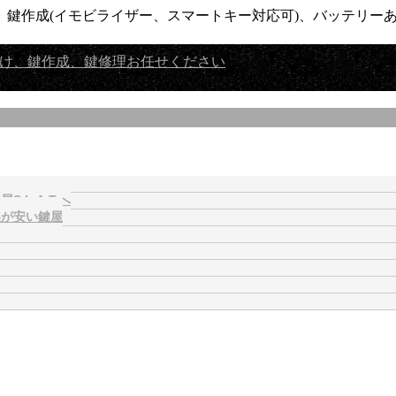
鍵作成(イモビライザー、スマートキー対応可)、バッテリーあ
L.A.T.へ
製が安い鍵屋