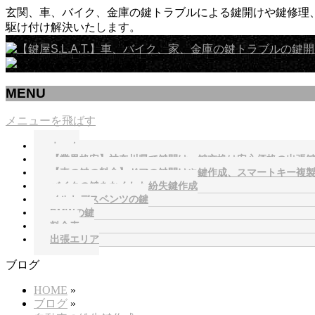
玄関、車、バイク、金庫の鍵トラブルによる鍵開けや鍵修理、
駆け付け解決いたします。
MENU
メニューを飛ばす
ホーム
【業界格安】神奈川県で鍵開け、鍵交換は安心価格の出張鍵屋S.
【車の鍵の料金】ドアの鍵開けや鍵作成、スマートキー複
バイクの鍵をなくした紛失鍵作成
メルセデスベンツの鍵
BMWの鍵
料金表
出張エリア
ブログ
HOME
»
ブログ
»