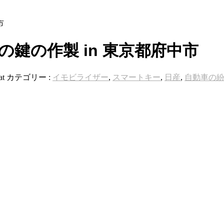
市
フの鍵の作製 in 東京都府中市
at
カテゴリー :
イモビライザー
,
スマートキー
,
日産
,
自動車の