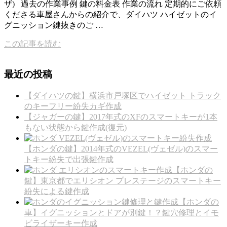
ザ) 過去の作業事例 鍵の料金表 作業の流れ 定期的にご依頼
くださる車屋さんからの紹介で、ダイハツ ハイゼットのイ
グニッション鍵抜きのご …
この記事を読む
最近の投稿
【ダイハツの鍵】横浜市戸塚区でハイゼット トラック
のキーフリー紛失カギ作成
【ジャガーの鍵】2017年式のXFのスマートキーが1本
もない状態から鍵作成(復元)
【ホンダの鍵】2014年式のVEZEL(ヴェゼル)のスマー
トキー紛失で出張鍵作成
【ホンダの
鍵】東京都でエリシオン プレステージのスマートキー
紛失による鍵作成
【ホンダの
車】イグニッションとドアが別鍵！？鍵穴修理とイモ
ビライザーキー作成