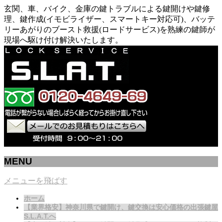
玄関、車、バイク、金庫の鍵トラブルによる鍵開けや鍵修
理、鍵作成(イモビライザー、スマートキー対応可)、バッテ
リーあがりのブースト救援(ロードサービス)を熟練の鍵師が
現場へ駆け付け解決いたします。
MENU
メニューを飛ばす
ホーム
【業界格安】神奈川県で鍵開け、鍵交換は安心価格の出張鍵屋
S.L.A.T.へ