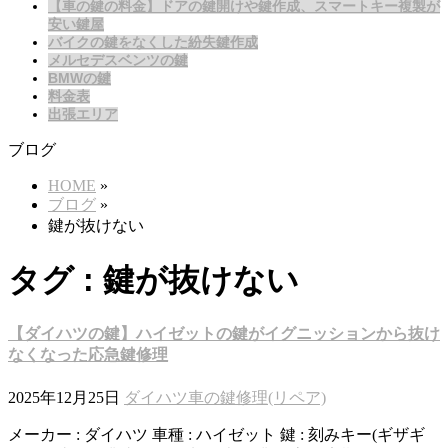
【車の鍵の料金】ドアの鍵開けや鍵作成、スマートキー複製が
安い鍵屋
バイクの鍵をなくした紛失鍵作成
メルセデスベンツの鍵
BMWの鍵
料金表
出張エリア
ブログ
HOME
»
ブログ
»
鍵が抜けない
タグ : 鍵が抜けない
【ダイハツの鍵】ハイゼットの鍵がイグニッションから抜け
なくなった応急鍵修理
2025年12月25日
ダイハツ
車の鍵修理(リペア)
メーカー : ダイハツ 車種 : ハイゼット 鍵 : 刻みキー(ギザギ