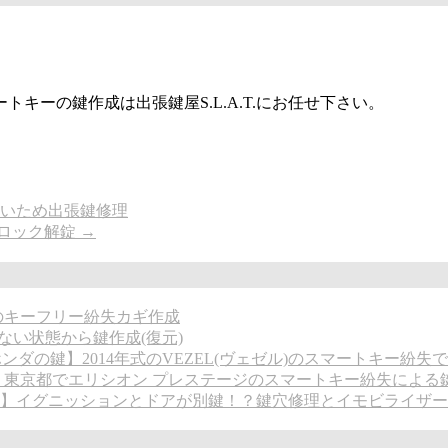
キーの鍵作成は出張鍵屋S.L.A.T.にお任せ下さい。
辛いため出張鍵修理
ンロック解錠
→
のキーフリー紛失カギ作成
ない状態から鍵作成(復元)
ンダの鍵】2014年式のVEZEL(ヴェゼル)のスマートキー紛失
】東京都でエリシオン プレステージのスマートキー紛失による
】イグニッションとドアが別鍵！？鍵穴修理とイモビライザー