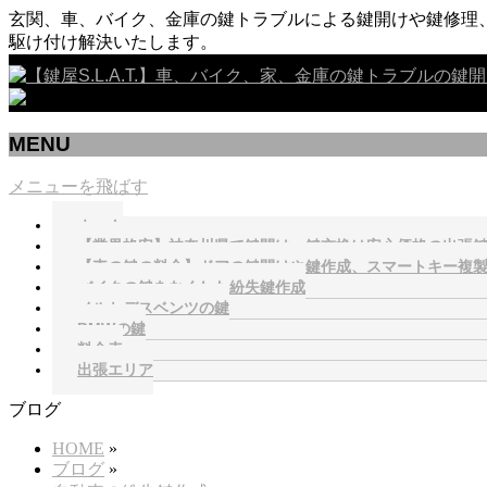
玄関、車、バイク、金庫の鍵トラブルによる鍵開けや鍵修理、
駆け付け解決いたします。
MENU
メニューを飛ばす
ホーム
【業界格安】神奈川県で鍵開け、鍵交換は安心価格の出張鍵屋S.
【車の鍵の料金】ドアの鍵開けや鍵作成、スマートキー複
バイクの鍵をなくした紛失鍵作成
メルセデスベンツの鍵
BMWの鍵
料金表
出張エリア
ブログ
HOME
»
ブログ
»