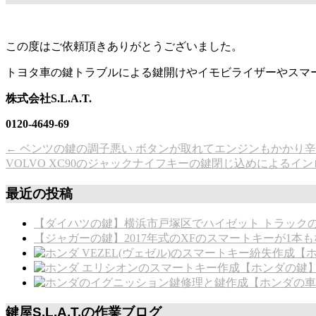
この度はご依頼頂きありがとうございました。
トヨタ車の鍵トラブルによる鍵開けやイモビライザーやスマート
株式会社S.L.A.T.
0120-4649-69
←
ベンツの鍵の調子悪い ボタンが取れてエンジンもかかり
VOLVO XC90のジャックナイフキーの鍵閉じ込めによるイ
最近の投稿
【ダイハツの鍵】横浜市戸塚区でハイゼット トラック
【ジャガーの鍵】2017年式のXFのスマートキーが1本も
【ホ
【ホンダの鍵
【ホンダの車
鍵屋S.L.A.T.の作業ブログ