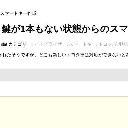
のスマートキー作成
ド 鍵が1本もない状態からのス
:
slat
カテゴリー :
イモビライザー
,
スマートキー
,
トヨタ
,
自動
されたそうですが、どこも新しいトヨタ車は対応ができないと