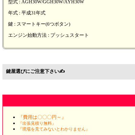
型式 : AGH30W/GGH30W/AYH30W
年式 : 平成31年式
鍵 : スマートキー(6つボタン)
エンジン始動方法 : プッシュスタート
鍵屋選びにご注意下さい✍️
『費用は〇〇〇円～』
『出張見積り無料』
『現場を見てみないとわかりません』