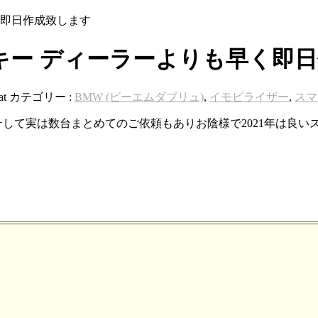
早く即日作成致します
電子キー ディーラーよりも早く即
at
カテゴリー :
BMW (ビーエムダブリュ)
,
イモビライザー
,
スマ
そして実は数台まとめてのご依頼もありお陰様で2021年は良い