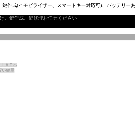
鍵作成(イモビライザー、スマートキー対応可)、バッテリーあ
A.T.へ
安い鍵屋