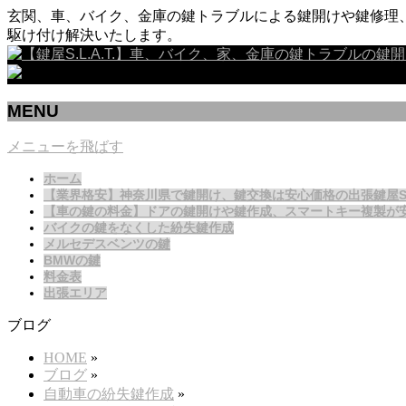
玄関、車、バイク、金庫の鍵トラブルによる鍵開けや鍵修理、
駆け付け解決いたします。
MENU
メニューを飛ばす
ホーム
【業界格安】神奈川県で鍵開け、鍵交換は安心価格の出張鍵屋S.L.
【車の鍵の料金】ドアの鍵開けや鍵作成、スマートキー複製が
バイクの鍵をなくした紛失鍵作成
メルセデスベンツの鍵
BMWの鍵
料金表
出張エリア
ブログ
HOME
»
ブログ
»
自動車の紛失鍵作成
»