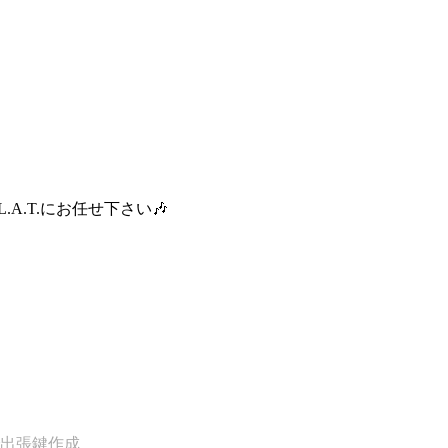
.T.にお任せ下さい🎶
で出張鍵作成