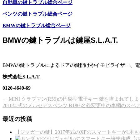
自動車の鍵トラブル総合ページ
ベンツの鍵トラブル総合ページ
BMWの鍵トラブル総合ページ
BMWの鍵トラブルは鍵屋S.L.A.T.
BMWの鍵トラブルによるドアの鍵開けやイモビライザー、電子キ
株式会社S.L.A.T.
0120-4649-69
←
MINI クラブマン(R55)の円盤型電子キー 鍵を盗まれてし
2010年式のメルセデスベンツ B180 名義変更中の車輌のス
最近の投稿
【ジャガーの鍵】2017年式のXFのスマートキーが1本も
【ホ