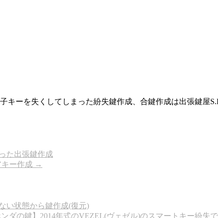
ーを失くしてしまった紛失鍵作成、合鍵作成は出張鍵屋S.L.A
まった出張鍵作成
ペアキー作成
→
ない状態から鍵作成(復元)
ンダの鍵】2014年式のVEZEL(ヴェゼル)のスマートキー紛失