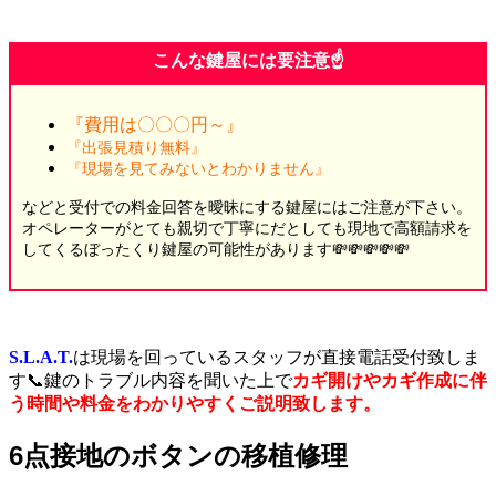
こんな鍵屋には要注意☝️
『費用は〇〇〇円～』
『出張見積り無料』
『現場を見てみないとわかりません』
などと受付での料金回答を曖昧にする鍵屋にはご注意が下さい。
オペレーターがとても親切で丁寧にだとしても現地で高額請求を
してくるぼったくり鍵屋の可能性があります💸💸💸💸💸
S.L.A.T.
は現場を回っているスタッフが直接電話受付致しま
す📞鍵のトラブル内容を聞いた上で
カギ開けやカギ作成に伴
う時間や料金をわかりやすくご説明致します。
6点接地のボタンの移植修理