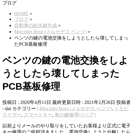
ブログ
HOME
»
ブログ
»
自動車の紛失鍵作成
»
Mercedes Benz (メルセデス ベンツ)
»
ベンツの鍵の電池交換をしようとしたら壊してしまっ
たPCB基板修理
ベンツの鍵の電池交換をしよ
うとしたら壊してしまった
PCB基板修理
投稿日 : 2020年4月11日
最終更新日時 : 2021年2月26日
投稿者
:
slat
カテゴリー :
Mercedes Benz (メルセデス ベンツ)
,
イモビ
ライザー
,
スマートキー
,
車の鍵修理(リペア)
以前よりメールのやり取りをしていたお客様より正式に電子
キー修理のご依頼頂きました。電池交換しようと分解したら