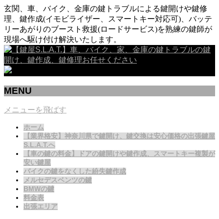
玄関、車、バイク、金庫の鍵トラブルによる鍵開けや鍵修
理、鍵作成(イモビライザー、スマートキー対応可)、バッテ
リーあがりのブースト救援(ロードサービス)を熟練の鍵師が
現場へ駆け付け解決いたします。
MENU
メニューを飛ばす
ホーム
【業界格安】神奈川県で鍵開け、鍵交換は安心価格の出張鍵屋
S.L.A.T.へ
【車の鍵の料金】ドアの鍵開けや鍵作成、スマートキー複製が
安い鍵屋
バイクの鍵をなくした紛失鍵作成
メルセデスベンツの鍵
BMWの鍵
料金表
出張エリア