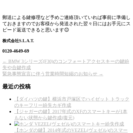
郵送による鍵修理など予めご連絡頂いていれば事前に準備し
ておきますのでお客様から発送された翌々日にはお手元にス
ピード返送できると思います😊
株式会社S.L.A.T.
0120-4649-69
←
BMW 3シリーズ(F30)のコンフォートアクセスキーの鍵紛
失や合鍵作成
緊急事態宣言に伴う営業時間短縮のお知らせ
→
最近の投稿
【ダイハツの鍵】横浜市戸塚区でハイゼット トラック
のキーフリー紛失カギ作成
【ジャガーの鍵】2017年式のXFのスマートキーが1本
もない状態から鍵作成(復元)
【ホンダの鍵】2014年式のVEZEL(ヴェゼル)のスマー