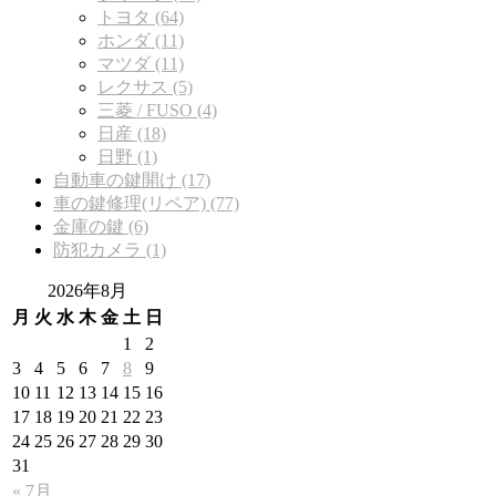
トヨタ (64)
ホンダ (11)
マツダ (11)
レクサス (5)
三菱 / FUSO (4)
日産 (18)
日野 (1)
自動車の鍵開け (17)
車の鍵修理(リペア) (77)
金庫の鍵 (6)
防犯カメラ (1)
2026年8月
月
火
水
木
金
土
日
1
2
3
4
5
6
7
8
9
10
11
12
13
14
15
16
17
18
19
20
21
22
23
24
25
26
27
28
29
30
31
« 7月