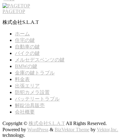
PAGETOP
株式会社S.L.A.T
ホーム
住宅の鍵
自動車の鍵
バイクの鍵
メルセデスベンツの鍵
BMWの鍵
金庫の鍵トラブル
料金表
出張エリア
防犯カメラ設置
バッテリートラブル
解錠治具販売
会社概要
Copyright ©
株式会社S.L.A.T
All Rights Reserved.
Powered by
WordPress
&
BizVektor Theme
by
Vektor,Inc.
technology.