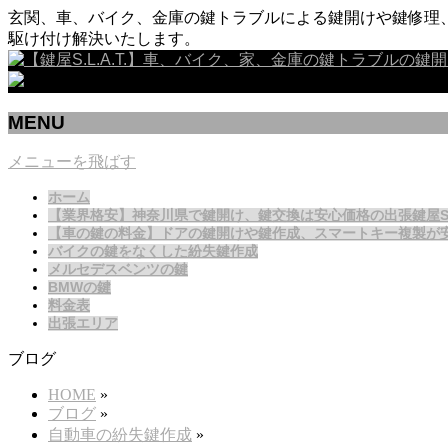
玄関、車、バイク、金庫の鍵トラブルによる鍵開けや鍵修理、
駆け付け解決いたします。
MENU
メニューを飛ばす
ホーム
【業界格安】神奈川県で鍵開け、鍵交換は安心価格の出張鍵屋S.L.
【車の鍵の料金】ドアの鍵開けや鍵作成、スマートキー複製が
バイクの鍵をなくした紛失鍵作成
メルセデスベンツの鍵
BMWの鍵
料金表
出張エリア
ブログ
HOME
»
ブログ
»
自動車の紛失鍵作成
»