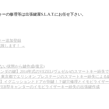
修理等は出張鍵屋S.L.A.T.にお任せ下さい。
アキー追加登録
作成致します！
→
ない状態から鍵作成(復元)
ンダの鍵】2014年式のVEZEL(ヴェゼル)のスマートキー紛失
】東京都でエリシオン プレステージのスマートキー紛失による
】イグニッションとドアが別鍵！？鍵穴修理とイモビライザー
式 FEB型キャンターのイモビライザーキー紛失の出張鍵作成