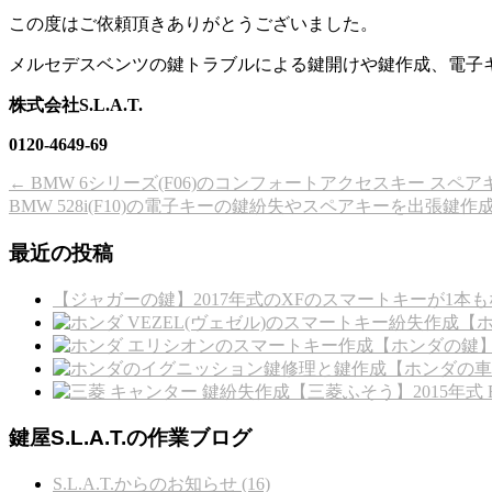
この度はご依頼頂きありがとうございました。
メルセデスベンツの鍵トラブルによる鍵開けや鍵作成、電子キーの
株式会社S.L.A.T.
0120-4649-69
←
BMW 6シリーズ(F06)のコンフォートアクセスキー スペ
BMW 528i(F10)の電子キーの鍵紛失やスペアキーを出張鍵
最近の投稿
【ジャガーの鍵】2017年式のXFのスマートキーが1本も
【ホ
【ホンダの鍵
【ホンダの車
【三菱ふそう】2015年
鍵屋S.L.A.T.の作業ブログ
S.L.A.T.からのお知らせ (16)