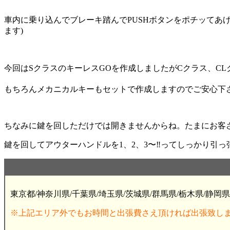
車内に乗り込んでブレーキ踏んでPUSHボタンをポチッてあ
ます)
今回はSクラスのキーレスGOを作成しましたがCクラス、CLク
もちろんメカニカルキーもセットで作成しますのでご安心下さ
ちなみに鍵を回しただけでは開きませんからね。たまにお客
鍵を回してアウターハンドルを1、2、3〜‼️ってしっかり引
東京都/神奈川県/千葉県/埼玉県/茨城県/群馬県/栃木県/静岡県
※上記エリア外でもお時間と出張費さえ頂ければ出張致し