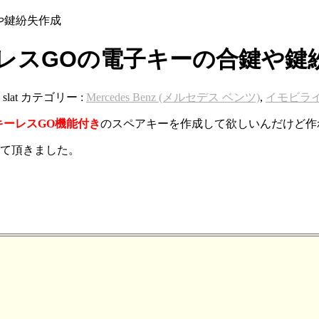
鍵や鍵紛失作成
キーレスGOの電子キーの合鍵や鍵
:
slat
カテゴリー :
Mercedes Benz (メルセデス ベンツ)
,
イモビラ
キーレスGO機能付き
のスペアキーを作成して欲しいんだけど作
せて頂きました。