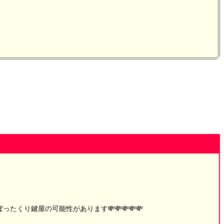
り鍵屋の可能性があります💸💸💸💸💸