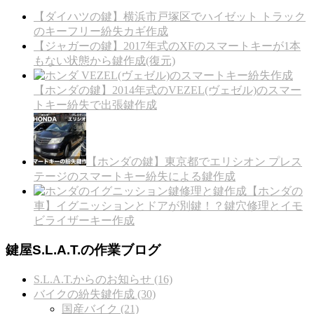
【ダイハツの鍵】横浜市戸塚区でハイゼット トラック
のキーフリー紛失カギ作成
【ジャガーの鍵】2017年式のXFのスマートキーが1本
もない状態から鍵作成(復元)
【ホンダの鍵】2014年式のVEZEL(ヴェゼル)のスマー
トキー紛失で出張鍵作成
【ホンダの鍵】東京都でエリシオン プレス
テージのスマートキー紛失による鍵作成
【ホンダの
車】イグニッションとドアが別鍵！？鍵穴修理とイモ
ビライザーキー作成
鍵屋S.L.A.T.の作業ブログ
S.L.A.T.からのお知らせ (16)
バイクの紛失鍵作成 (30)
国産バイク (21)