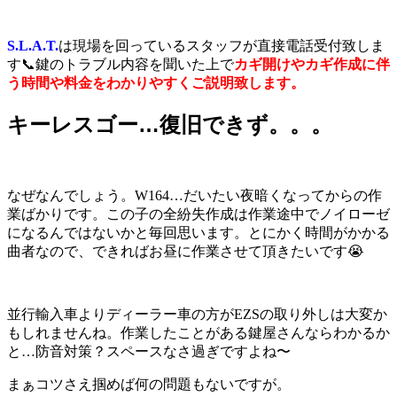
S.L.A.T.
は現場を回っているスタッフが直接電話受付致しま
す📞鍵のトラブル内容を聞いた上で
カギ開けやカギ作成に伴
う時間や料金をわかりやすくご説明致します。
キーレスゴー…復旧できず。。。
なぜなんでしょう。W164…だいたい夜暗くなってからの作
業ばかりです。この子の全紛失作成は作業途中でノイローゼ
になるんではないかと毎回思います。とにかく時間がかかる
曲者なので、できればお昼に作業させて頂きたいです😭
並行輸入車よりディーラー車の方がEZSの取り外しは大変か
もしれませんね。作業したことがある鍵屋さんならわかるか
と…防音対策？スペースなさ過ぎですよね〜
まぁコツさえ掴めば何の問題もないですが。