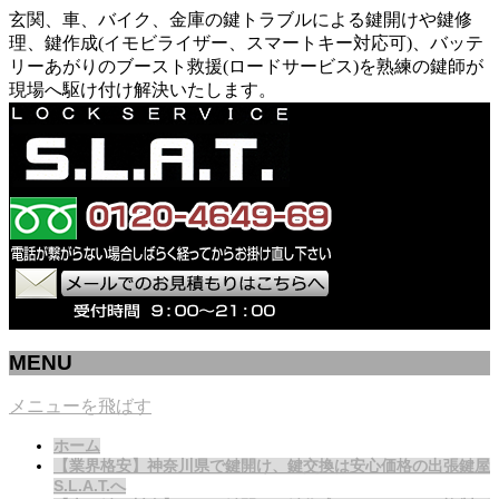
玄関、車、バイク、金庫の鍵トラブルによる鍵開けや鍵修
理、鍵作成(イモビライザー、スマートキー対応可)、バッテ
リーあがりのブースト救援(ロードサービス)を熟練の鍵師が
現場へ駆け付け解決いたします。
MENU
メニューを飛ばす
ホーム
【業界格安】神奈川県で鍵開け、鍵交換は安心価格の出張鍵屋
S.L.A.T.へ