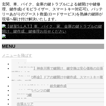
玄関、車、バイク、金庫の鍵トラブルによる鍵開けや鍵修
理、鍵作成(イモビライザー、スマートキー対応可)、バッテ
リーあがりのブースト救援(ロードサービス)を熟練の鍵師が
現場へ駆け付け解決いたします。
MENU
メニューを飛ばす
ホーム
【業界格安】神奈川県で鍵開け、鍵交換は安心価格の出張
鍵屋S.L.A.T.へ
【車の鍵の料金】ドアの鍵開けや鍵作成、スマートキー複
製が安い鍵屋
バイクの鍵をなくした紛失鍵作成
メルセデスベンツの鍵
BMWの鍵
料金表
出張エリア