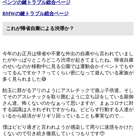
ベンツの鍵トラブル総合ページ
BMWの鍵トラブル総合ページ
これが帰省自粛による渋滞か？
今年のお正月は帰省や不要な外出の自粛やら言われていまし
たがやっぱりところどころ渋滞が起きてましたね。帰省自粛
のせいなのか移動中に見る公園では運動会かイベントでもや
ってるんですか？？ってくらい密になって遊んでいる家族が
多く見られました😅
飴玉に群がるアリのようにアスレチックで遊ぶ子供達。そし
てそのアスレチックを取り囲むように立ち話をしている親御
さん達。怖くないのかなぁって思いますが、まぁコロナに対
する認識は人それぞれですからね。ビビらず行動する人達が
いるから経済がギリギリ回っていることも事実なので…
僕はビビり過ぎと言われようが感染して周りに迷惑をかけた
くないので引き続き徹底していくつもりです🥺