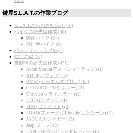
作成
鍵屋S.L.A.T.の作業ブログ
S.L.A.T.からのお知らせ (16)
バイクの紛失鍵作成 (30)
国産バイク (21)
外国産バイク (9)
バッテリートラブル (1)
住宅の鍵 (57)
自動車の紛失鍵作成 (431)
Aston Martin(アストンマーティン) (1)
AUDI(アウディ) (1)
BMW (ビーエムダブリュ) (62)
CHEVROLET(シボレー) (2)
Chrysler(クライスラー ) (1)
DODGE(ダッジ) (1)
FIAT(フィアット) (3)
FORD(フォード) / Lincoln(リンカーン) (1)
JAGUAR(ジャガー) (3)
Jeep(ジープ) (8)
LAND ROVER(ランドローバー) (5)