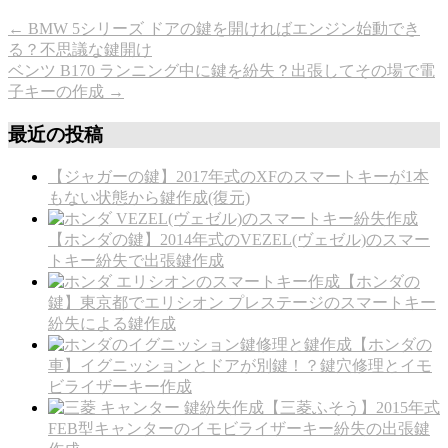
←
BMW 5シリーズ ドアの鍵を開ければエンジン始動でき
る？不思議な鍵開け
ベンツ B170 ランニング中に鍵を紛失？出張してその場で電
子キーの作成
→
最近の投稿
【ジャガーの鍵】2017年式のXFのスマートキーが1本
もない状態から鍵作成(復元)
【ホンダの鍵】2014年式のVEZEL(ヴェゼル)のスマー
トキー紛失で出張鍵作成
【ホンダの
鍵】東京都でエリシオン プレステージのスマートキー
紛失による鍵作成
【ホンダの
車】イグニッションとドアが別鍵！？鍵穴修理とイモ
ビライザーキー作成
【三菱ふそう】2015年式
FEB型キャンターのイモビライザーキー紛失の出張鍵