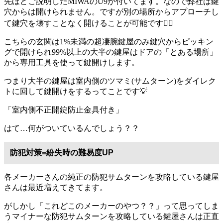
先ほどご説明したMIWAのU9が付いてます。なので弊社は鍵
穴からは開けられません。ですが別の場所からアプローチし
て鍵穴を壊すことなく開けることが可能です🙆‍♂️
こちらの玄関は1%未満の超凄腕鍵屋のみ鍵穴からピッキン
グで開けられ99%以上の大半の鍵屋はドアの「とある場所」
から専用工具を使って鍵開けします。
つまり大半の鍵屋は室内側のツマミ(サムターン)をダイレク
トに回して鍵開けをするってことです💡
「室内側不正開錠防止金具付き」
はて…何がついているんでしょう？？
防犯対策=紛失時の難易度UP
各メーカーさんの純正の防犯サムターンを攻略している鍵屋
さんは最近増えてきてます。
がしかし「これどこのメーカーのやつ？？」って思ってしま
うマイナーな防犯サムターンを攻略している鍵屋さんは正直