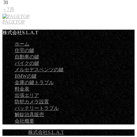
31
« 7月
PAGETOP
株式会社S.L.A.T
ホーム
住宅の鍵
自動車の鍵
バイクの鍵
メルセデスベンツの鍵
BMWの鍵
金庫の鍵トラブル
料金表
出張エリア
防犯カメラ設置
バッテリートラブル
解錠治具販売
会社概要
Copyright ©
株式会社S.L.A.T
All Rights Reserved.