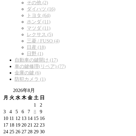
その他 (2)
ダイハツ (16)
トヨタ (64)
ホンダ (11)
マツダ (11)
レクサス (5)
三菱 / FUSO (4)
日産 (18)
日野 (1)
自動車の鍵開け (17)
車の鍵修理(リペア) (77)
金庫の鍵 (6)
防犯カメラ (1)
2026年8月
月
火
水
木
金
土
日
1
2
3
4
5
6
7
8
9
10
11
12
13
14
15
16
17
18
19
20
21
22
23
24
25
26
27
28
29
30