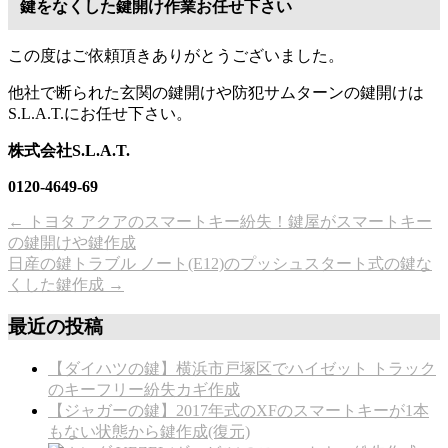
鍵をなくした鍵開け作業お任せ下さい
この度はご依頼頂きありがとうございました。
他社で断られた玄関の鍵開けや防犯サムターンの鍵開けは
S.L.A.T.にお任せ下さい。
株式会社S.L.A.T.
0120-4649-69
←
トヨタ アクアのスマートキー紛失！鍵屋がスマートキー
の鍵開けや鍵作成
日産の鍵トラブル ノート(E12)のプッシュスタート式の鍵な
くした鍵作成
→
最近の投稿
【ダイハツの鍵】横浜市戸塚区でハイゼット トラック
のキーフリー紛失カギ作成
【ジャガーの鍵】2017年式のXFのスマートキーが1本
もない状態から鍵作成(復元)