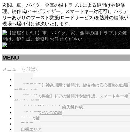
玄関、車、バイク、金庫の鍵トラブルによる鍵開けや鍵修
理、鍵作成(イモビライザー、スマートキー対応可)、バッテ
リーあがりのブースト救援(ロードサービス)を熟練の鍵師が
現場へ駆け付け解決いたします。
MENU
メニューを飛ばす
ホーム
【業界格安】神奈川県で鍵開け、鍵交換は安心価格の出張
鍵屋S.L.A.T.へ
【車の鍵の料金】ドアの鍵開けや鍵作成、スマートキー複
製が安い鍵屋
バイクの鍵をなくした紛失鍵作成
メルセデスベンツの鍵
BMWの鍵
料金表
出張エリア