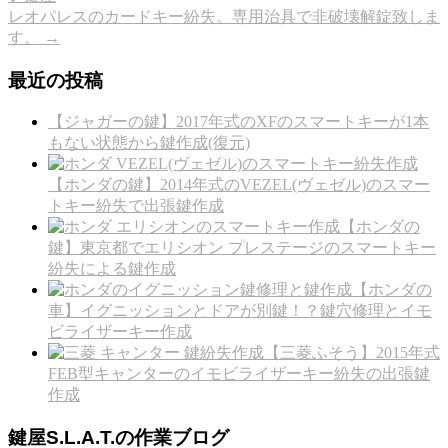
レオパレスのカードキー紛失。専用治具で非破壊解錠致しま
す。
→
最近の投稿
【ジャガーの鍵】2017年式のXFのスマートキーが1本
もない状態から鍵作成(復元)
【ホンダの鍵】2014年式のVEZEL(ヴェゼル)のスマー
トキー紛失で出張鍵作成
【ホンダの
鍵】東京都でエリシオン プレステージのスマートキー
紛失による鍵作成
【ホンダの
車】イグニッションとドアが別鍵！？鍵穴修理とイモ
ビライザーキー作成
【三菱ふそう】2015年式
FEB型キャンターのイモビライザーキー紛失の出張鍵
作成
鍵屋S.L.A.T.の作業ブログ