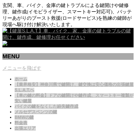
玄関、車、バイク、金庫の鍵トラブルによる鍵開けや鍵修
理、鍵作成(イモビライザー、スマートキー対応可)、バッテ
リーあがりのブースト救援(ロードサービス)を熟練の鍵師が
現場へ駆け付け解決いたします。
MENU
メニューを飛ばす
ホーム
【業界格安】神奈川県で鍵開け、鍵交換は安心価格の出張鍵屋
S.L.A.T.へ
【車の鍵の料金】ドアの鍵開けや鍵作成、スマートキー複製が
安い鍵屋
バイクの鍵をなくした紛失鍵作成
メルセデスベンツの鍵
BMWの鍵
料金表
出張エリア