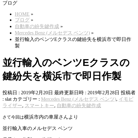
ブログ
HOME
»
ブログ
»
自動車の紛失鍵作成
»
Mercedes Benz (メルセデス ベンツ)
»
並行輸入のベンツEクラスの鍵紛失を横浜市で即日作
製
並行輸入のベンツEクラスの
鍵紛失を横浜市で即日作製
投稿日 : 2019年2月20日
最終更新日時 : 2019年2月28日
投稿者
:
slat
カテゴリー :
Mercedes Benz (メルセデス ベンツ)
,
イモビ
ライザー
,
スマートキー
,
自動車の紛失鍵作成
横浜市内の車屋さんより
さて今回は
並行輸入車のメルセデス ベンツ