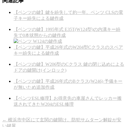
関連記事
【ベンツの鍵】鍵を紛失して約一年。ベンツ CLSの電
子キー紛失による鍵作成
【ベンツの鍵】1995年式 E35T(W124型)の内溝キー紛
失で0本状態からの鍵作成
【ベンツの鍵】平成26年式のW204型Cクラスのスペア
キー紛失による鍵作成
【ベンツの鍵】W206型のCクラス 鍵の閉じ込めによる
ドアの鍵開け(インロック)
【ベンツの鍵】平成26年式のBクラス(W246) 予備キー
が無いため追加作成
【ベンツESL修理】お得意先の車屋さんでレッカー搬
送されてきたW204のESL修理
←
横浜市中区にて玄関の鍵開け。防犯サムターン解錠が安
い鍵屋