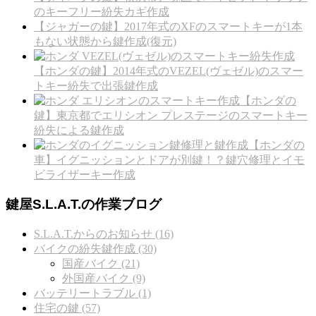
のキーフリー紛失カギ作成
【ジャガーの鍵】2017年式のXFのスマートキーが1本
もない状態から鍵作成(復元)
【ホンダの鍵】2014年式のVEZEL(ヴェゼル)のスマー
トキー紛失で出張鍵作成
【ホンダの
鍵】東京都でエリシオン プレステージのスマートキー
紛失による鍵作成
【ホンダの
車】イグニッションとドアが別鍵！？鍵穴修理とイモ
ビライザーキー作成
鍵屋S.L.A.T.の作業ブログ
S.L.A.T.からのお知らせ (16)
バイクの紛失鍵作成 (30)
国産バイク (21)
外国産バイク (9)
バッテリートラブル (1)
住宅の鍵 (57)