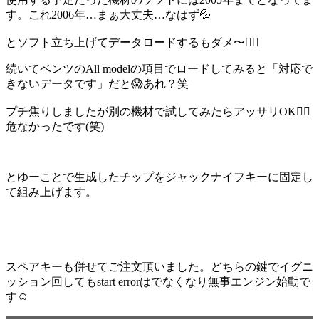
す。これ2006年…まぁ大丈夫…なはず💦
とソフト立ち上げてデータロードするもダメ〜🙅‍♂️
続いてベンツのAll modelの項目でロードしてみると「対応で
きないデータです」だと😱あれ？笑
プチ焦りしましたが別の機材で試してみたらアッサリOK🙆‍♂️
危なかったです(笑)
とゆーことで生成したチップをジャックナイフキーに固定し
て組み上げます。
スペアキーも併せてご注文頂いました。どちらの鍵でイグニ
ッション回してもstart errorはでなくなり無事エンジン始動で
す☺️