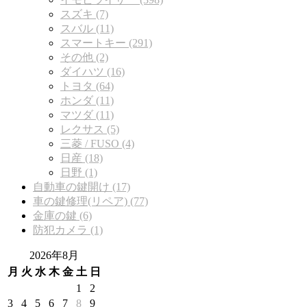
スズキ (7)
スバル (11)
スマートキー (291)
その他 (2)
ダイハツ (16)
トヨタ (64)
ホンダ (11)
マツダ (11)
レクサス (5)
三菱 / FUSO (4)
日産 (18)
日野 (1)
自動車の鍵開け (17)
車の鍵修理(リペア) (77)
金庫の鍵 (6)
防犯カメラ (1)
2026年8月
月
火
水
木
金
土
日
1
2
3
4
5
6
7
8
9