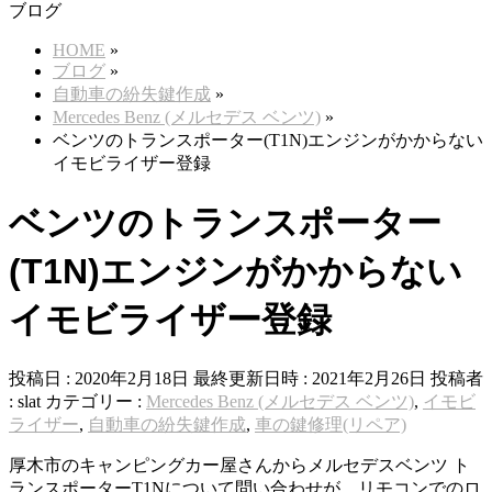
ブログ
HOME
»
ブログ
»
自動車の紛失鍵作成
»
Mercedes Benz (メルセデス ベンツ)
»
ベンツのトランスポーター(T1N)エンジンがかからない
イモビライザー登録
ベンツのトランスポーター
(T1N)エンジンがかからない
イモビライザー登録
投稿日 : 2020年2月18日
最終更新日時 : 2021年2月26日
投稿者
:
slat
カテゴリー :
Mercedes Benz (メルセデス ベンツ)
,
イモビ
ライザー
,
自動車の紛失鍵作成
,
車の鍵修理(リペア)
厚木市のキャンピングカー屋さんからメルセデスベンツ ト
ランスポーターT1Nについて問い合わせが。リモコンでのロ