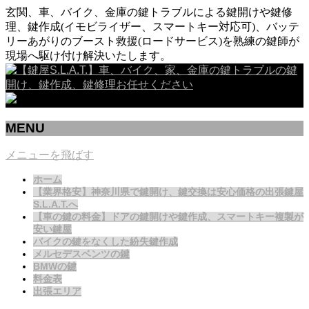
玄関、車、バイク、金庫の鍵トラブルによる鍵開けや鍵修
理、鍵作成(イモビライザー、スマートキー対応可)、バッテ
リーあがりのブースト救援(ロードサービス)を熟練の鍵師が
現場へ駆け付け解決いたします。
MENU
メニューを飛ばす
ホーム
【業界格安】神奈川県で鍵開け、鍵交換は安心価格の出張鍵屋
S.L.A.T.へ
【車の鍵の料金】ドアの鍵開けや鍵作成、スマートキー複製が
安い鍵屋
バイクの鍵をなくした紛失鍵作成
メルセデスベンツの鍵
BMWの鍵
料金表
出張エリア